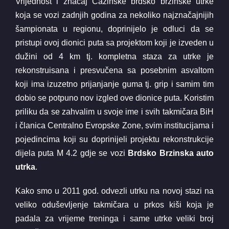
Vrijednost i značaj Cazinske brdsko brzinske utrke
koja se vozi zadnjih godina za nekoliko najznačajnijih
šampionata u regionu, doprinijelo je odluci da se
pristupi ovoj dionici puta sa projektom koji je izveden u
dužini od 4 km tj. kompletna staza za utrke je
rekonstruisana i presvučena sa posebnim asvaltom
koji ima izuzetno prijanjanje guma tj. grip i samim tim
dobio se potpuno nov izgled ove dionice puta. Koristim
priliku da se zahvalim u svoje ime i svih takmičara BiH
i članica Centralno Evropske Zone, svim institucijama i
pojedincima koji su doprinijeli projektu rekonstrukcije
dijela puta M 4.2 gdje se vozi
Brdsko Brzinska auto
utrka
.
Kako smo u 2011 god. odvezli utrku na novoj stazi na
veliko oduševljenje takmičara u prkos kiši koja je
padala za vrijeme treninga i same utrke veliki broj