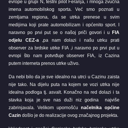
evrope u grupi N, testni pilot Ferarija, i mnoga zvučna
imena automobilskog sporta. Već smo poznati u
zemljama regiona, da se utrka prenese u svim
medijima koji prate automobilizam i općenito sport. I
naravno po prvi put se o našoj priči govori i u
FIA
odjelu CEZ-a
,pa nam dolazi i našu utrku prati
observer za brdske utrke FIA ,i naravno po prvi put u
evropi što nam potvrđuje observer FIA, iz Cazina
putem interneta prenos utrke uživo.
Da nebi bilo da je sve idealno na utrci u Cazinu zaista
nije tako. Na dijelu puta na kojem se vozi utrka nije
idealna podloga tj. asvalt. Konačno na red dolazi i ta
stavka koja je sve nas duži niz godina najviše
zabrinjavala. Velikom upornošću
načelnika općine
Cazin
došlo je do realizacije ovog značajnog projekta.