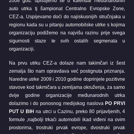
2008 god. upisujemo se u kalendar međunarodnih
auto utrka tj šampionat Centralno Evropske Zone,
CEZ-a. Uspijevamo doći do najiskusnijih stručnjaka u
regionu kada su u pitanju automobilske utrke s kojima
organizaciju podižemo na najvišu razinu prije svega
sigurnosti staze te svih ostalih segmenata u
organizaciji.
Na prvu utrku CEZ-a dolaze nam takimčari iz šest
zemalja što nam opravdava već postignuta priznanja.
Naredne utrke 2009 i 2010 godine doprinjele pozitivne
stavove kod takmičara u zemljama okruženja, za samo
dvije godine organizacije međunarodnih utrka
dolazimo i do ponosnog medijskog naslova
PO PRVI
PUT U BIH
na utrci u Cazinu, preko 80 prijavljenih, 4
formule ,najbolji trkaći automobili ikad viđeni na ovim
prostorima, trostruki prvak evrope, dvostruki prvak