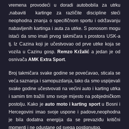
vremena provodeći u doradi autobobila za utrku
,nabaviti kartinge za različite discipline steći
neophodna znanja o specifičnom sportu i održavanju
nabavljenih kartinga i auta za utrke. S ponosom mogu
istaći da smo imali prvog takmičara s prostora USK-a
tj. Iz Cazina koji je učestvovao od prve utrke koja se
vozila u Cazinu gosp.
Remzo Kržalić
a jedan je od
osnivača
AMK Extra Sport
.
Broj takmičara svake godine se povećavao, sticala se
veća saznanja i samopuzdanja, tako da smo uspijevali
svake godine učestvovati na većini auto i karting utrka
i samim tim tražili smo svoje mijesto na pobjedničkom
postolju. Kako je
auto moto i karting sport
u Bosni i
Hercegovini imao svoje uspone i padove,neophodna
je bila dodatna energija da se prevaziđu kritični
momenti i ne odustane od svega postignutog.