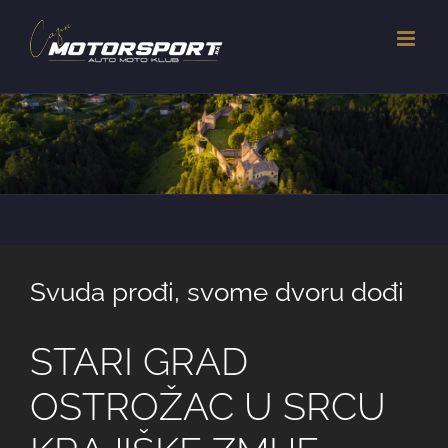
Skip
to
content
Svuda prođi, svome dvoru dođi
STARI GRAD
OSTROŽAC U SRCU