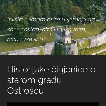
“Ništa nemam osim uvjerenja da
sam častan, ako i to izgubim,
biću ruševina.”
Historijske činjenice o
starom gradu
Ostrošcu