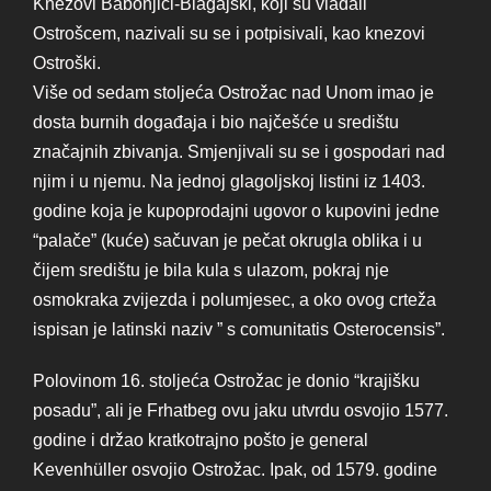
Knezovi Babonjići-Blagajski, koji su vladali
Ostrošcem, nazivali su se i potpisivali, kao knezovi
Ostroški.
Više od sedam stoljeća Ostrožac nad Unom imao je
dosta burnih događaja i bio najčešće u središtu
značajnih zbivanja. Smjenjivali su se i gospodari nad
njim i u njemu. Na jednoj glagoljskoj listini iz 1403.
godine koja je kupoprodajni ugovor o kupovini jedne
“palače” (kuće) sačuvan je pečat okrugla oblika i u
čijem središtu je bila kula s ulazom, pokraj nje
osmokraka zvijezda i polumjesec, a oko ovog crteža
ispisan je latinski naziv ” s comunitatis Osterocensis”.
Polovinom 16. stoljeća Ostrožac je donio “krajišku
posadu”, ali je Frhatbeg ovu jaku utvrdu osvojio 1577.
godine i držao kratkotrajno pošto je general
Kevenhüller osvojio Ostrožac. Ipak, od 1579. godine