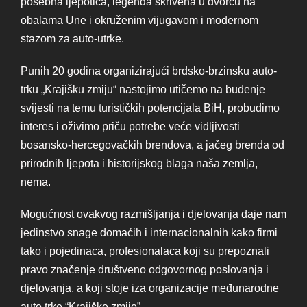
posebna ljepotica, legenda skrivena u dvorcu na
obalama Une i okruženim vijugavom i modernom
stazom za auto-utrke.
Punih 20 godina organizirajući brdsko-brzinsku auto-
trku „Krajišku zmiju“ nastojimo utičemo na buđenje
svijesti na temu turističkih potencijala BiH, probudimo
interes i oživimo priču potrebe veće vidljivosti
bosansko-hercegovačkih brendova, a jačeg brenda od
prirodnih ljepota i historijskog blaga naša zemlja,
nema.
Mogućnost ovakvog razmišljanja i djelovanja daje nam
jedinstvo snage domaćih i internacionalnih kako firmi
tako i pojedinaca, profesionalaca koji su prepoznali
pravo značenje društveno odgovornog poslovanja i
djelovanja, a koji stoje iza organizacije međunarodne
auto trke “Krajiške zmije”.