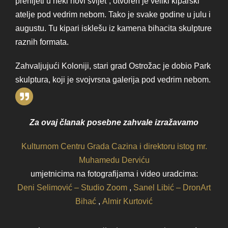
prenijeti u neki novi svijet”, otvoren je veliki kiparski
atelje pod vedrim nebom. Tako je svake godine u julu i
augustu. Tu kipari isklešu iz kamena bihacita skulpture
raznih formata.
Zahvaljujući Koloniji, stari grad Ostrožac je dobio Park
skulptura, koji je svojvrsna galerija pod vedrim nebom.
Za ovaj članak posebne zahvale izražavamo
Kulturnom Centru Grada Cazina i direktoru istog mr.
Muhamedu Derviću
umjetnicima na fotografijama i video uradcima:
Deni Selimović – Studio Zoom
,
Sanel Libić – DronArt
Bihać
,
Almir Kurtović