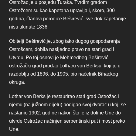
Ostrožac je u posjedu Turaka. Tvrdim gradom
Ostrožcem su kao kapetana upravljali, skoro, 300
godina, članovi porodice Beširević, sve dok kapetanije
nisu ukinute 1836.
Obitelji Beširević je, zbog tako dugog gospodarenja
Ostrošcem, dobila nasljedno pravo na stari grad i
Utvrdu. Po toj osnovi je Mehmedbeg Beširević
ostrožački grad prodao Lotharu von Berksu, koji je u
razdoblju od 1896. do 1905. bio načelnik Bihaćkog
okruga.
Lothar von Berks je restaurirao stari grad Ostrožac i
njemu (na južnom dijelu) podigao svoj dvorac u koji se
nastanio 1902. godine nakon što je iz doline Une do
utvrde Ostrožac načinjen serpentinski put i most preko
Une.