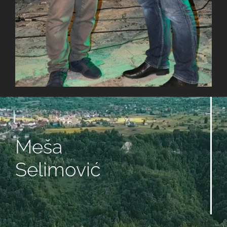
Meša
Selimović