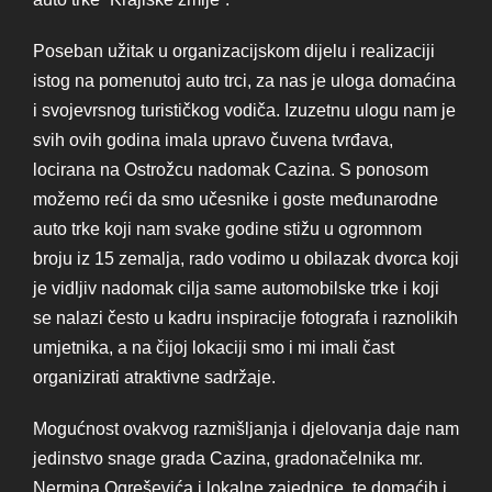
Poseban užitak u organizacijskom dijelu i realizaciji
istog na pomenutoj auto trci, za nas je uloga domaćina
i svojevrsnog turističkog vodiča. Izuzetnu ulogu nam je
svih ovih godina imala upravo čuvena tvrđava,
locirana na Ostrožcu nadomak Cazina. S ponosom
možemo reći da smo učesnike i goste međunarodne
auto trke koji nam svake godine stižu u ogromnom
broju iz 15 zemalja, rado vodimo u obilazak dvorca koji
je vidljiv nadomak cilja same automobilske trke i koji
se nalazi često u kadru inspiracije fotografa i raznolikih
umjetnika, a na čijoj lokaciji smo i mi imali čast
organizirati atraktivne sadržaje.
Mogućnost ovakvog razmišljanja i djelovanja daje nam
jedinstvo snage grada Cazina, gradonačelnika mr.
Nermina Ogreševića i lokalne zajednice, te domaćih i