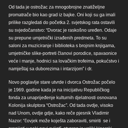
Od tada je ostrožac za mnogobrojne znatiželjne
promatrače bio kao grad iz bajke. Oni koji su ga imali
prilike razgledati do početka 2. svjetskog rata ostavili
su svjedočanstvo: “Dvorac je raskošno uređen. Odaje
su prepune umjetnički izrađenih predmeta. To su
saloni za muziciranje i biblioteka s brojnim knjigama,
umjetničke slike-portreti članovi porodice, spavaonice
veće i manje, hodnici sa lovačkim trofeima, pokućstvo i
namještaj sa duborezima i intarzijom” i dr.
Novo poglavlje stare utvrde i dvorca Ostrožac počelo
je 1969. godine kada je na inicijativu Republičkog
fonda za unaprijeđenje kulturnih djelatnosti osnovana
Kolonija skulptora “Ostrožac”. Od tada ovdje, visoko
nad Unom, ovdje gdje, kako reče pjesnik Vladimir
Nazor: “čovjek može koješta zaboraviti, smiriti se i