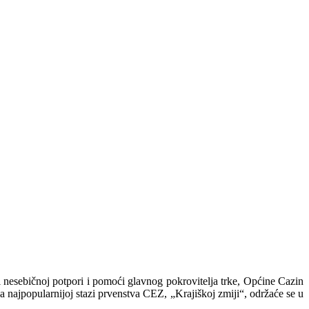
 nesebičnoj potpori i pomoći glavnog pokrovitelja trke, Općine Cazin
ajpopularnijoj stazi prvenstva CEZ, „Krajiškoj zmiji“, održaće se u