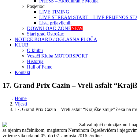
PRESS – Akreditiranje Medija
Posjetioci
LIVE TIMING
LIVE STREAM START – LIVE PRIJENOS ST
Lista prijavljenih
DOWNLOAD ZONE
NEW
Stari grad Ostrožac
NOTICE BOARD / OGLASNA PLOČA
KLUB
O klubu
Vozači Kluba MOTORSPORT
Historija
Hall of Fame
Kontakt
17. Grand Prix Cazin – Vreli asfalt “Kraji
Home
Vijesti
17. Grand Prix Cazin – Vreli asfalt “Krajiške zmije” čeka na ma
Zahvaljujući entuzijazmu i na
sa njenim načelnikom, magistrom Nerminom Ogreševićem i njegovim ma
vrijeme vikenda od 05. do 07. augusta 2016.godine.