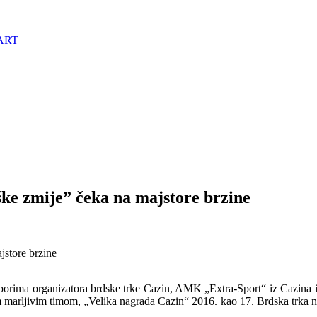
ART
ške zmije” čeka na majstore brzine
jstore brzine
porima organizatora brdske trke Cazin, AMK „Extra-Sport“ iz Cazina i
rljivim timom, „Velika nagrada Cazin“ 2016. kao 17. Brdska trka na n