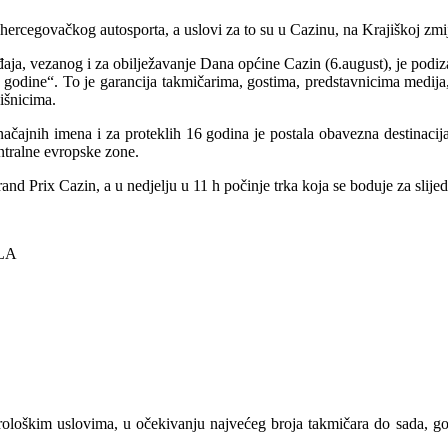
hercegovačkog autosporta, a uslovi za to su u Cazinu, na Krajiškoj zmij
đaja, vezanog i za obilježavanje Dana općine Cazin (6.august), je podi
or godine“. To je garancija takmičarima, gostima, predstavnicima medi
išnicima.
načajnih imena i za proteklih 16 godina je postala obavezna destinacij
entralne evropske zone.
and Prix Cazin, a u nedjelju u 11 h počinje trka koja se boduje za slije
ILA
ološkim uslovima, u očekivanju najvećeg broja takmičara do sada, gost