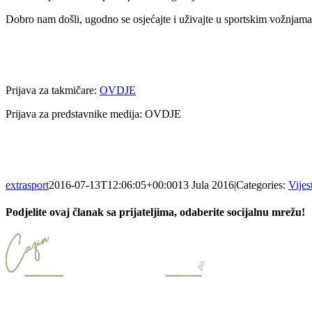
Dobro nam došli, ugodno se osjećajte i uživajte u sportskim vožnjam
Prijava za takmičare:
OVDJE
Prijava za predstavnike medija: OVDJE
extrasport
2016-07-13T12:06:05+00:00
13 Jula 2016
|
Categories:
Vijes
Podjelite ovaj članak sa prijateljima, odaberite socijalnu mrežu!
Facebook
X
LinkedIn
WhatsApp
Tumblr
Email