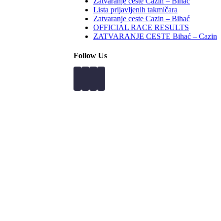
Zatvaranje ceste Cazin – Bihać
Lista prijavljenih takmičara
Zatvaranje ceste Cazin – Bihać
OFFICIAL RACE RESULTS
ZATVARANJE CESTE Bihać – Cazin
Follow Us