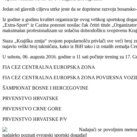
Jedan od glavnih ciljeva utrke jeste da se doprinese razvoju bosansko-
Iz godine u godinu kvalitet organizacije ovog velikog sportskog doga
„Extra-Sport“ iz Cazina ponosni nosilac čak četiri titule „Organizat
maksimalan profesionalizam uz srdačnu dobrodošlicu svojstvenu Kraj
Staza „Krajiška zmija“ svojom popularnošću privlači sve veći broj z
najavio veliki broj takmičara, kako iz BiH tako i iz ostalih zemalja C
U subotu, 06. augusta 2016. godine u 11 sati počinje trening za 17. Gr
FIA CEZ CENTRALNA EUROPSKA ZONA
FIA CEZ CENTRALNA EUROPSKA ZONA POVIJESNA VOZ
ŠAMPIONAT BOSNE I HERCEGOVINE
PRVENSTVO HRVATSKE
PRVENSTVO CRNE GORE
PRVENSTVO HRVATSKE P/V
Nadajući se povoljnim meteor
nadaleko poznati evropski sportski događaj!