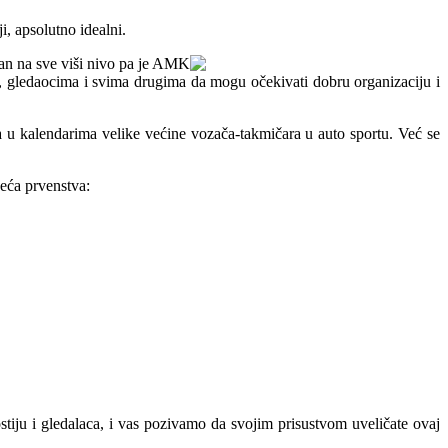
i, apsolutno idealni.
zan na sve viši nivo pa je AMK
ja, gledaocima i svima drugima da mogu očekivati dobru organizaciju i
a u kalendarima velike većine vozača-takmičara u auto sportu. Već se
deća prvenstva:
iju i gledalaca, i vas pozivamo da svojim prisustvom uveličate ovaj