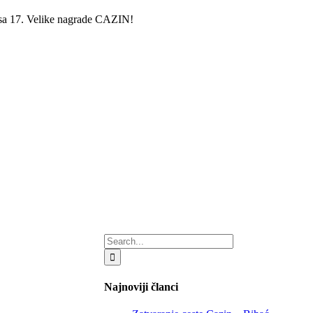
, sa 17. Velike nagrade CAZIN!
Search
for:
Najnoviji članci