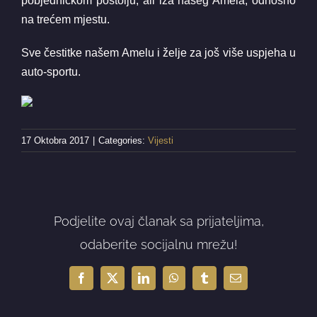
pobjedničkom postolju, ali iza našeg Amela, odnosno
na trećem mjestu.
Sve čestitke našem Amelu i želje za još više uspjeha u
auto-sportu.
17 Oktobra 2017
|
Categories:
Vijesti
Podjelite ovaj članak sa prijateljima,
odaberite socijalnu mrežu!
Facebook
X
LinkedIn
WhatsApp
Tumblr
Email