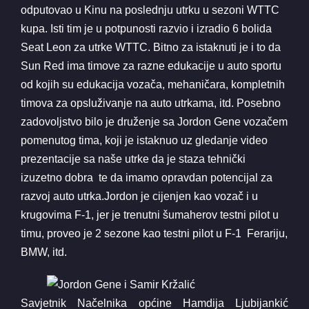
odputovao u Kinu na poslednju utrku u sezoni WTTC
kupa. Isti tim je u potpunosti razvio i izradio 6 bolida
Seat Leon za utrke WTTC. Bitno za istaknuti je i to da
Sun Red ima timove za razne edukacije u auto sportu
od kojih su edukacija vozača, mehaničara, kompletnih
timova za opsluživanje na auto utrkama, itd. Posebno
zadovoljstvo bilo je druženje sa Jordon Gene vozačem
pomenutog tima, koji je istaknuo uz gledanje video
prezentacije sa naše utrke da je staza tehnički
izuzetno dobra te da imamo opravdan potencijal za
razvoj auto utrka.Jordon je cijenjen kao vozač i u
krugovima F-1, jer je trenutni šumaherov testni pilot u
timu, proveo je 2 sezone kao testni pilot u F-1 Ferariju,
BMW, itd.
Savjetnik Načelnika općine Hamdija Ljubijankić