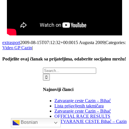
extrasport
2009-08-15T07:12:32+00:00
15 Augusta 2009
|
Categories:
Video GP Cazin
|
Podjelite ovaj članak sa prijateljima, odaberite socijalnu mrežu!
Facebook
X
LinkedIn
WhatsApp
Tumblr
Email
Search
for:
Najnoviji članci
Zatvaranje ceste Cazin – Bihać
Lista prijavljenih takmičara
Zatvaranje ceste Cazin – Bihać
OFFICIAL RACE RESULTS
ZATVARANJE CESTE Bihać – Cazin
Bosnian