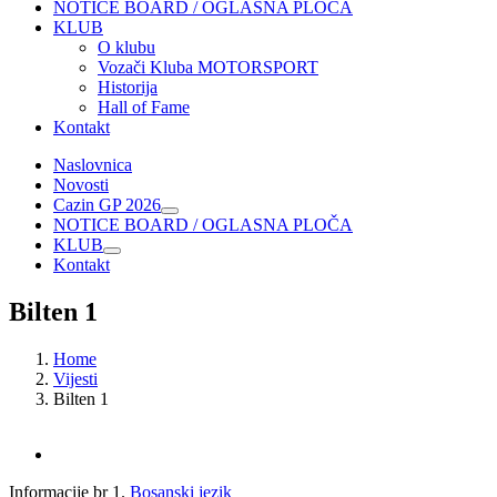
NOTICE BOARD / OGLASNA PLOČA
KLUB
O klubu
Vozači Kluba MOTORSPORT
Historija
Hall of Fame
Kontakt
Naslovnica
Novosti
Cazin GP 2026
NOTICE BOARD / OGLASNA PLOČA
KLUB
Kontakt
Bilten 1
Home
Vijesti
Bilten 1
View
Larger
Informacije br 1.
Bosanski jezik
Image