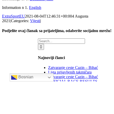
Information n 1.
English
ExtraSportEU
2021-08-04T12:46:31+00:00
4 Augusta
2021
|
Categories:
Vijesti
|
Podjelite ovaj članak sa prijateljima, odaberite socijalnu mrežu!
Facebook
X
LinkedIn
WhatsApp
Tumblr
Email
Search
for:
Najnoviji članci
Zatvaranje ceste Cazin – Bihać
Lista prijavljenih takmičara
Zatvaranje ceste Cazin – Bihać
Bosnian
OFFICIAL RACE RESULTS
ZATVARANJE CESTE Bihać – Cazin
Follow Us