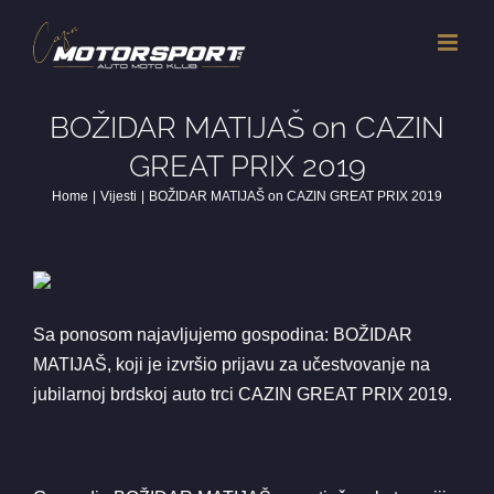
Skip
to
content
BOŽIDAR MATIJAŠ on CAZIN
GREAT PRIX 2019
Home
Vijesti
BOŽIDAR MATIJAŠ on CAZIN GREAT PRIX 2019
Sa ponosom najavljujemo gospodina: BOŽIDAR
MATIJAŠ, koji je izvršio prijavu za učestvovanje na
jubilarnoj brdskoj auto trci CAZIN GREAT PRIX 2019.