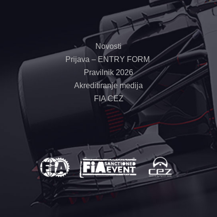
Novosti
Prijava – ENTRY FORM
Pravilnik 2026
Akreditiranje medija
FIA CEZ