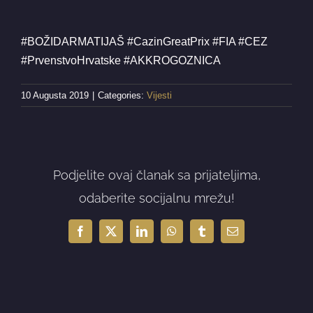
#BOŽIDARMATIJAŠ #CazinGreatPrix #FIA #CEZ
#PrvenstvoHrvatske #AKKROGOZNICA
10 Augusta 2019
|
Categories:
Vijesti
Podjelite ovaj članak sa prijateljima,
odaberite socijalnu mrežu!
Facebook
X
LinkedIn
WhatsApp
Tumblr
Email