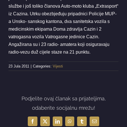
službe i još toliko članova Auto-moto kluba „Extrasport“
iz Cazina. Utrku obezbjeđuju pripadnici Policije MUP-
a Unsko- sanskog kantona, dva sanitetska vozila s
medicinskim ekipama Doma zdravlja Cazin i 2
vatrogasna vozila Vatrogasne jedinice Cazin.
Angažirana su i 23 radio- amatera koji osiguravaju
radio-vezu duž cijele staze na 21 punktu.
23 Jula 2011
|
Categories:
Vijesti
Podjelite ovaj članak sa prijateljima,
odaberite socijalnu mrežu!
Facebook
X
LinkedIn
WhatsApp
Tumblr
Email