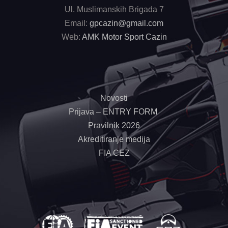
Ul. Muslimanskih Brigada 7
Email:
gpcazin@gmail.com
Web:
AMK Motor Sport Cazin
Novosti
Prijava – ENTRY FORM
Pravilnik 2026
Akreditiranje medija
FIA CEZ