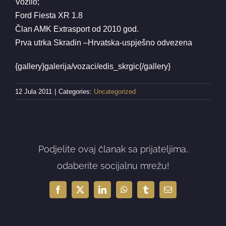
Vozilo;
Ford Fiesta XR 1.8
Član AMK Extrasport od 2010 god.
Prva utrka Skradin –Hrvatska-uspješno odvezena
{gallery}galerija/vozaci/edis_skrgic{/gallery}
12 Jula 2011
|
Categories:
Uncategorized
Podjelite ovaj članak sa prijateljima,
odaberite socijalnu mrežu!
Facebook
X
LinkedIn
WhatsApp
Tumblr
Email