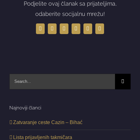
Podjelite ovaj članak sa prijateljima,
odaberite socijalnu mrežu!
Facebook
X
LinkedIn
WhatsApp
Tumblr
Email
Search
for:
Najnoviji članci
Zatvaranje ceste Cazin – Bihać
Lista prijavljenih takmičara