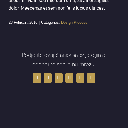
ut est mi. Nam sed interdum urna, sit amet sagittis
dolor. Maecenas et sem non felis luctus ultrices.
28 Februara 2016
|
Categories:
Design Process
Podjelite ovaj članak sa prijateljima,
odaberite socijalnu mrežu!
Facebook
X
LinkedIn
WhatsApp
Tumblr
Email