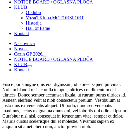
NOTICE BOARD / OGLASNA PLOČA
KLUB
O klubu
Vozači Kluba MOTORSPORT
Historija
Hall of Fame
Kontakt
Naslovnica
Novosti
Cazin GP 2026
NOTICE BOARD / OGLASNA PLOČA
KLUB
Kontakt
Fusce porta augue quis erat dignissim, id laoreet sapien pulvinar.
Nullam blandit nisi ac nulla tempus, ultrices condimentum elit
ultrices. Donec semper accumsan ligula, ut rutrum purus ultrices id.
Aenean eleifend velit at nibh consectetur pretium. Vestibulum at
justo quis ex venenatis aliquet. Ut porta, nunc sed venenatis
maximus, lectus magna maximus dui, vel lobortis dui odio at ipsum.
Curabitur nisl nisl, consequat in fermentum vitae, semper et dolor.
Mauris cursus scelerisque dui et molestie. Vivamus sapien ex,
aliquam sit amet libero non, auctor gravida nibh.