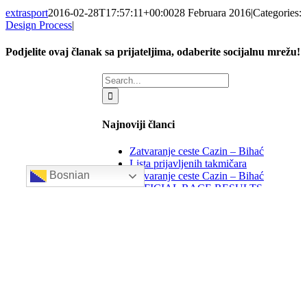
extrasport
2016-02-28T17:57:11+00:00
28 Februara 2016
|
Categories:
Design Process
|
Podjelite ovaj članak sa prijateljima, odaberite socijalnu mrežu!
Facebook
X
LinkedIn
WhatsApp
Tumblr
Email
Search
for:
Najnoviji članci
Zatvaranje ceste Cazin – Bihać
Lista prijavljenih takmičara
Bosnian
Zatvaranje ceste Cazin – Bihać
OFFICIAL RACE RESULTS
ZATVARANJE CESTE Bihać – Cazin
Follow Us