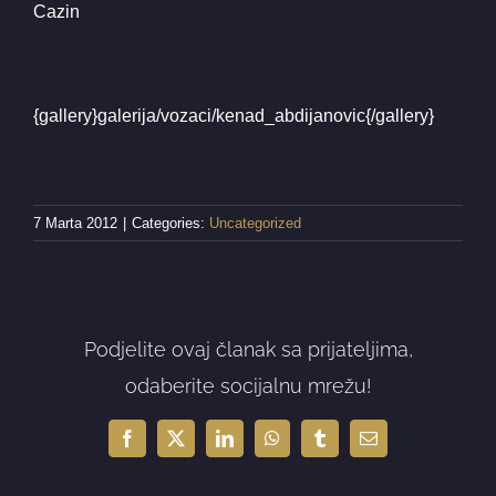
Cazin
{gallery}galerija/vozaci/kenad_abdijanovic{/gallery}
7 Marta 2012
|
Categories:
Uncategorized
Podjelite ovaj članak sa prijateljima,
odaberite socijalnu mrežu!
Facebook
X
LinkedIn
WhatsApp
Tumblr
Email