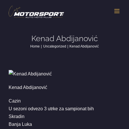
Skip
to
content
Kenad Abdijanović
Home
Uncategorized
Kenad Abdijanović
Kenad Abdijanović
Cazin
U sezoni odvezo 3 utrke za sampionat bih
Skradin
Banja Luka