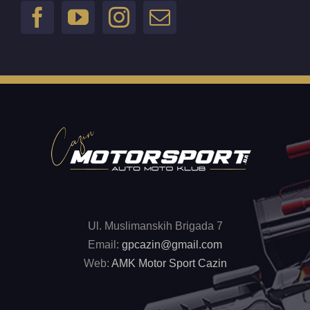
Ul. Muslimanskih Brigada 7
Email:
gpcazin@gmail.com
Web:
AMK Motor Sport Cazin