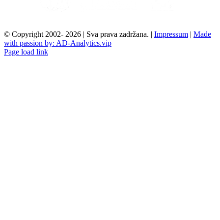
© Copyright 2002-
2026 | Sva prava zadržana. |
Impressum
|
Made
with passion by: AD-Analytics.vip
Facebook
YouTube
Instagram
Rss
Email
Page load link
Go
to
Top