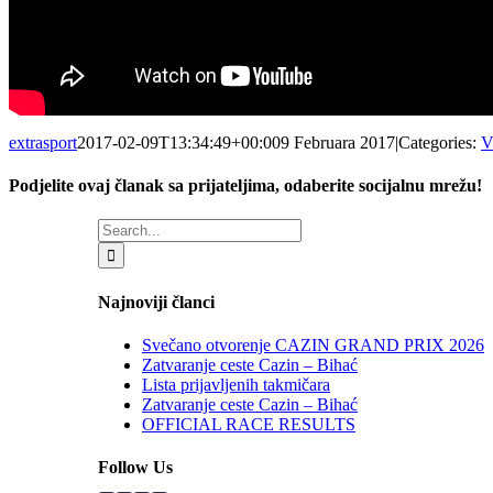
extrasport
2017-02-09T13:34:49+00:00
9 Februara 2017
|
Categories:
V
Podjelite ovaj članak sa prijateljima, odaberite socijalnu mrežu!
Facebook
X
LinkedIn
WhatsApp
Tumblr
Email
Search
for:
Najnoviji članci
Svečano otvorenje CAZIN GRAND PRIX 2026
Zatvaranje ceste Cazin – Bihać
Lista prijavljenih takmičara
Zatvaranje ceste Cazin – Bihać
OFFICIAL RACE RESULTS
Follow Us