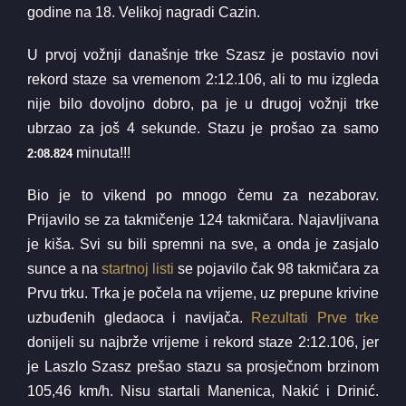
godine na 18. Velikoj nagradi Cazin.
U prvoj vožnji današnje trke Szasz je postavio novi
rekord staze sa vremenom 2:12.106, ali to mu izgleda
nije bilo dovoljno dobro, pa je u drugoj vožnji trke
ubrzao za još 4 sekunde. Stazu je prošao za samo
minuta!!!
2:08.824
Bio je to vikend po mnogo čemu za nezaborav.
Prijavilo se za takmičenje 124 takmičara. Najavljivana
je kiša. Svi su bili spremni na sve, a onda je zasjalo
sunce a na
startnoj listi
se pojavilo čak 98 takmičara za
Prvu trku. Trka je počela na vrijeme, uz prepune krivine
uzbuđenih gledaoca i navijača.
Rezultati Prve trke
donijeli su najbrže vrijeme i rekord staze 2:12.106, jer
je Laszlo Szasz prešao stazu sa prosječnom brzinom
105,46 km/h. Nisu startali Manenica, Nakić i Drinić.