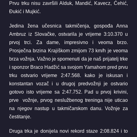
Prvu trku nisu završili Alduk, Mandić, Kavecz, Ćehić,
Đukić i Mujkić.
Jedina žena učesnica takmičenja, gospođa Anna
Ambruz iz Slovačke, ostvarila je vrijeme 3:10.370 u
prvoj trci. Za dame, impresivno i veoma brzo.
Prosječna brzina Krajiškom zmijom 73 km/h je veoma
brza vožnja. Važno je spomenuti da je naš prijatelj trke
i sponzor Braco Hadžić sa svojom Yamahom pred prvu
trku ostvario vrijeme 2:47.568. kako je iskusan i
konstantan vozač i u drugoj predvožnji je ostvario
gotovo isto vrijeme sa 2:47.752. Pad u prvoj krivini,
prve vožnje, prvog neslužbenog treninga nije uticao
na njegov nastup u takmičarskom danu. Vožnje za
čestitanje.
Druga trka je donijela novi rekord staze 2:08.824 i to