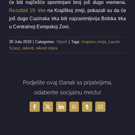
će biti najčešće spominjani broj još dugo vremena.
Rezultati 19. trke
na Krajiškoj zmiji, pokazali su da će
još dugo Cazinska trka biti najzanimljivija Brdska trka
u Centralnoj Evropskoj Zoni.
30 Jula 2018
|
Categories:
Vijesti
|
Tags:
krajiska zmija
,
Laszlo
Szasz
,
rekord
,
rekord staze
Podjelite ovaj članak sa prijateljima,
odaberite socijalnu mrežu!
Facebook
X
LinkedIn
WhatsApp
Tumblr
Email