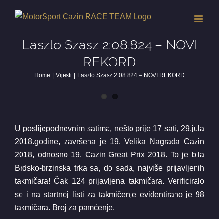
Skip
to
content
Laszlo Szasz 2:08.824 – NOVI
REKORD
Home
Vijesti
Laszlo Szasz 2:08.824 – NOVI REKORD
View
Larger
U poslijepodnevnim satima, nešto prije 17 sati, 29.jula
Image
2018.godine, završena je 19. Velika Nagrada Cazin
2018, odnosno 19. Cazin Great Prix 2018. To je bila
Brdsko-brzinska trka sa, do sada, najviše prijavljenih
takmičara! Čak 124 prijavljena takmičara. Verificiralo
se i na startnoj listi za takmičenje evidentirano je 98
takmičara. Broj za pamćenje.