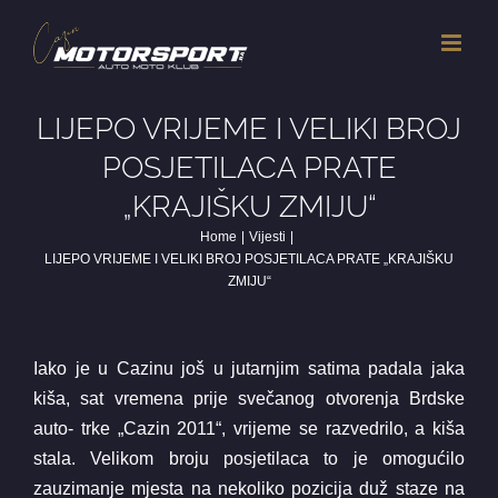
Skip
to
content
LIJEPO VRIJEME I VELIKI BROJ
POSJETILACA PRATE
„KRAJIŠKU ZMIJU“
Home
Vijesti
LIJEPO VRIJEME I VELIKI BROJ POSJETILACA PRATE „KRAJIŠKU
ZMIJU“
Iako je u Cazinu još u jutarnjim satima padala jaka
kiša, sat vremena prije svečanog otvorenja Brdske
auto- trke „Cazin 2011“, vrijeme se razvedrilo, a kiša
stala. Velikom broju posjetilaca to je omogućilo
zauzimanje mjesta na nekoliko pozicija duž staze na