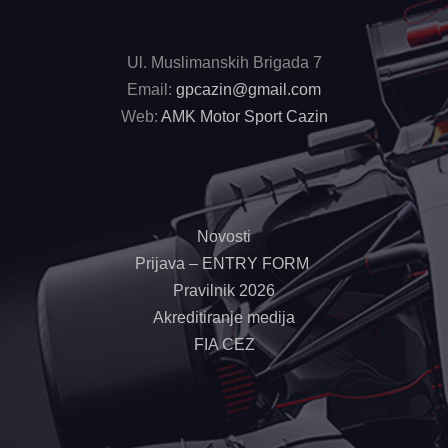
Ul. Muslimanskih Brigada 7
Email:
gpcazin@gmail.com
Web:
AMK Motor Sport Cazin
Novosti
Prijava – ENTRY FORM
Pravilnik 2026
Akreditiranje medija
FIA CEZ