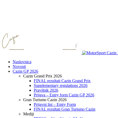
Naslovnica
Novosti
Cazin GP 2026
Cazin Grand Prix 2026
FINAL rezultati Cazin Grand Prix
Supplementary regulations 2026
Pravilnik 2026
Prijava – Entry form Cazin GP 2026
Gran Turismo Cazin 2026
Prijavni list – Entry Form
FINAL rezultati Gran Turismo Cazin
Mediji