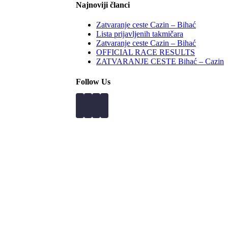
Najnoviji članci
Zatvaranje ceste Cazin – Bihać
Lista prijavljenih takmičara
Zatvaranje ceste Cazin – Bihać
OFFICIAL RACE RESULTS
ZATVARANJE CESTE Bihać – Cazin
Follow Us