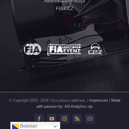
Akreditiranje medija
FIA CEZ
© Copyright 2002-
2026 | Sva prava zadržana. |
Impressum
|
Made
with passion by: AD-Analytics.vip
Facebook
YouTube
Instagram
Rss
Email
Bosnian