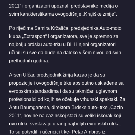
2011“ i organizatori upoznali predstavnike medija o
svim karakterstikama ovogodišnje „Krajiške zmije“.
Po riječima Samira Kržalića, predsjednika Auto-moto
kluba „Extrasport“ i organizatora, sve je spremno za
najbolju brdsku auto-trku u BiH i njeni organizatori
učinili su sve da bude na daleko višem nivou od svih
prethodnih godina.
Arsen Ulčar, predsjednik žirija kazao je da su
propozicije i ovogodišnje trke apsloutno usklađene sa
evropskim standardima i da su takmičari uglavnom
profesionalci od kojih se očekuje vrhunski spektakl. Za
Antu Baumgartena, direktora Brdske auto- trke „Cazin
2011“, novine na cazinskoj stazi su veliki iskorak koji
ovu utrku svrstavaju u rang najboljih evropskih utrka.
To su potvrdili i učencici trke- Petar Ambros iz