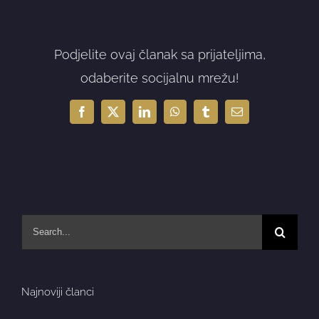
Podjelite ovaj članak sa prijateljima,
odaberite socijalnu mrežu!
Facebook
X
LinkedIn
WhatsApp
Tumblr
Email
Search
for:
Najnoviji članci