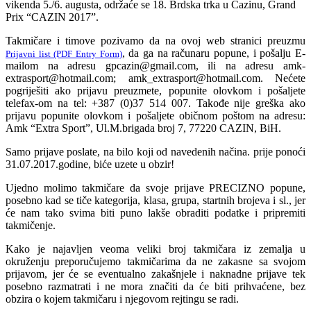
vikenda 5./6. augusta, održaće se 18. Brdska trka u Cazinu, Grand
Prix “CAZIN 2017”.
Takmičare i timove pozivamo da na ovoj web stranici preuzmu
, da ga na računaru popune, i pošalju E-
Prijavni list (PDF Entry Form)
mailom na adresu gpcazin@gmail.com, ili na adresu amk-
extrasport@hotmail.com; amk_extrasport@hotmail.com. Nećete
pogriješiti ako prijavu preuzmete, popunite olovkom i pošaljete
telefax-om na tel: +387 (0)37 514 007. Takođe nije greška ako
prijavu popunite olovkom i pošaljete običnom poštom na adresu:
Amk “Extra Sport”, Ul.M.brigada broj 7, 77220 CAZIN, BiH.
Samo prijave poslate, na bilo koji od navedenih načina. prije ponoći
31.07.2017.godine, biće uzete u obzir!
Ujedno molimo takmičare da svoje prijave PRECIZNO popune,
posebno kad se tiče kategorija, klasa, grupa, startnih brojeva i sl., jer
će nam tako svima biti puno lakše obraditi podatke i pripremiti
takmičenje.
Kako je najavljen veoma veliki broj takmičara iz zemalja u
okruženju preporučujemo takmičarima da ne zakasne sa svojom
prijavom, jer će se eventualno zakašnjele i naknadne prijave tek
posebno razmatrati i ne mora značiti da će biti prihvaćene, bez
obzira o kojem takmičaru i njegovom rejtingu se radi.