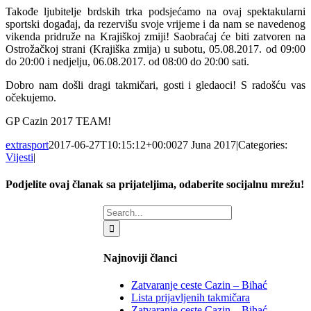
Takođe ljubitelje brdskih trka podsjećamo na ovaj spektakularni
sportski događaj, da rezervišu svoje vrijeme i da nam se navedenog
vikenda pridruže na Krajiškoj zmiji! Saobraćaj će biti zatvoren na
Ostrožačkoj strani (Krajiška zmija) u subotu, 05.08.2017. od 09:00
do 20:00 i nedjelju, 06.08.2017. od 08:00 do 20:00 sati.
Dobro nam došli dragi takmičari, gosti i gledaoci! S radošću vas
očekujemo.
GP Cazin 2017 TEAM!
extrasport
2017-06-27T10:15:12+00:00
27 Juna 2017
|
Categories:
Vijesti
|
Podjelite ovaj članak sa prijateljima, odaberite socijalnu mrežu!
Facebook
X
LinkedIn
WhatsApp
Tumblr
Email
Search
for:
Najnoviji članci
Zatvaranje ceste Cazin – Bihać
Lista prijavljenih takmičara
Zatvaranje ceste Cazin – Bihać