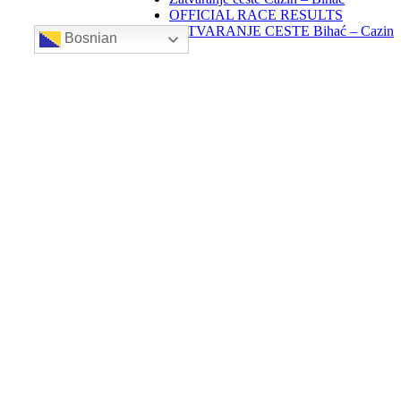
OFFICIAL RACE RESULTS
ZATVARANJE CESTE Bihać – Cazin
Bosnian
Follow Us
Ul. Muslimanskih Brigada 7
Email:
gpcazin@gmail.com
Web:
AMK Motor Sport Cazin
Novosti
Prijava – ENTRY FORM
Pravilnik 2026
Akreditiranje medija