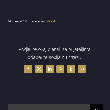
14 Juna 2012
|
Categories:
Vijesti
Podjelite ovaj članak sa prijateljima,
odaberite socijalnu mrežu!
Facebook
X
LinkedIn
WhatsApp
Tumblr
Email
Search