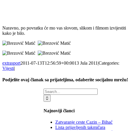
Naravno, po povratku će mo vas slovom, slikom i filmom izvijestiti
kako je bilo.
extrasport
2011-07-13T12:56:59+00:00
13 Jula 2011
|
Categories:
Vijesti
|
Podjelite ovaj članak sa prijateljima, odaberite socijalnu mrežu!
Facebook
X
LinkedIn
WhatsApp
Tumblr
Email
Search
for:
Najnoviji članci
Zatvaranje ceste Cazin – Bihać
Lista prijavljenih takmičara