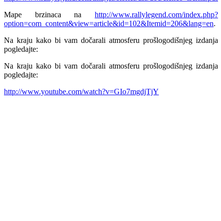
Mape brzinaca na
http://www.rallylegend.com/index.php?
option=com_content&view=article&id=102&Itemid=206&lang=en
.
Na kraju kako bi vam dočarali atmosferu prošlogodišnjeg izdanja
pogledajte:
Na kraju kako bi vam dočarali atmosferu prošlogodišnjeg izdanja
pogledajte:
http://www.youtube.com/watch?v=GIo7mgdjTjY