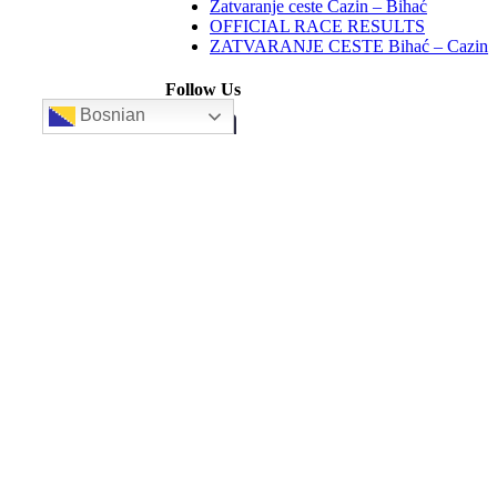
Zatvaranje ceste Cazin – Bihać
OFFICIAL RACE RESULTS
ZATVARANJE CESTE Bihać – Cazin
Follow Us
Bosnian
Ul. Muslimanskih Brigada 7
Email:
gpcazin@gmail.com
Web:
AMK Motor Sport Cazin
Novosti
Prijava – ENTRY FORM
Pravilnik 2026
Akreditiranje medija