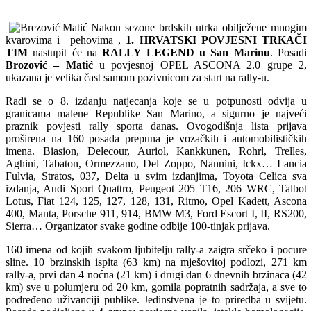
Nakon sezone brdskih utrka obilježene mnogim
kvarovima i pehovima ,
1. HRVATSKI POVJESNI TRKAČI
TIM
nastupit će na
RALLY LEGEND u San Marinu
. Posadi
Brozović – Matić
u povjesnoj OPEL ASCONA 2.0 grupe 2,
ukazana je velika čast samom pozivnicom za start na rally-u.
Radi se o 8. izdanju natjecanja koje se u potpunosti odvija u
granicama malene Republike San Marino, a sigurno je najveći
praznik povjesti rally sporta danas. Ovogodišnja lista prijava
proširena na 160 posada prepuna je vozačkih i automobilističkih
imena. Biasion, Delecour, Auriol, Kankkunen, Rohrl, Trelles,
Aghini, Tabaton, Ormezzano, Del Zoppo, Nannini, Ickx… Lancia
Fulvia, Stratos, 037, Delta u svim izdanjima, Toyota Celica sva
izdanja, Audi Sport Quattro, Peugeot 205 T16, 206 WRC, Talbot
Lotus, Fiat 124, 125, 127, 128, 131, Ritmo, Opel Kadett, Ascona
400, Manta, Porsche 911, 914, BMW M3, Ford Escort I, II, RS200,
Sierra… Organizator svake godine odbije 100-tinjak prijava.
160 imena od kojih svakom ljubitelju rally-a zaigra srčeko i pocure
sline. 10 brzinskih ispita (63 km) na mješovitoj podlozi, 271 km
rally-a, prvi dan 4 noćna (21 km) i drugi dan 6 dnevnih brzinaca (42
km) sve u polumjeru od 20 km, gomila popratnih sadržaja, a sve to
podređeno uživanciji publike. Jedinstvena je to priredba u svijetu.