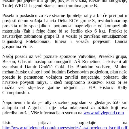
Posade podjeljene u 4 grupe; povjesna vozila, istekle homologacije,
Trofej WRC i Legend Stars s monstrumima grupe B.
Posebnu poslasticu za sve stvarne ljubitelje rally-a bit će prvi put u
povjesti demo vožnja Lancia Delta ECV grupe S, revolucionarnog
projekta rally specijalke u potpunosti napravljene od kompozitnih
materijala (čak i felge čime bi se štedilo oko 6 kg). Projekt je
zaustavljen zabranom grupe B, a vozilo je završeno entuzijazmom
talijanskog kolekcionara, tunera i vozača povjesnih Lancia
gospodina Volte.
Našoj posadi uz već poznate sponzore Valvoline, Presečki grupa,
Belson, Glasurit nastup su omogućili AŠ Remetinec i skriveni ali
sveprisutni Damir Gruičić Coki. Uz Brankino vodstvo, Mihine
mehaničarske usluge i pod budnim Belsonovim pogledom, plan naše
posade je pametnom vožnjom završiti natjecanje, pokazati dio
hrvatske povjesti rallya, i steći neophodno iskustvo, kako bi se
možda već slijedeće godine uključili u FIA Historic Rally
Championship.
Napomenuli bi da je rally izuzetno pogodan za gledanje. 650 km
autoputa od Zagreba i nije neka udaljenost za užitak koji ova
priredba pruža. Više informacija o svemu na
www.rallylegend.com
Listu prijava pogledajte na
http://www.rallylegend.com/images/stories/ass/doc/elenco_iscritti.pdf