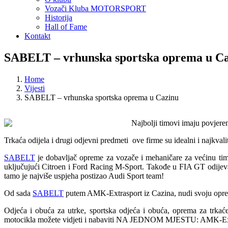
Vozači Kluba MOTORSPORT
Historija
Hall of Fame
Kontakt
SABELT – vrhunska sportska oprema u C
Home
Vijesti
SABELT – vrhunska sportska oprema u Cazinu
Najbolji timovi imaju povjer
Trkaća odijela i drugi odjevni predmeti ove firme su idealni i najkvali
SABELT
je dobavljač opreme za vozače i mehaničare za većinu tim
uključujući Citroen i Ford Racing M-Sport. Takođe u FIA GT odijevaj
tamo je najviše uspjeha postizao Audi Sport team!
Od sada
SABELT
putem AMK-Extrasport iz Cazina, nudi svoju opremu
Odjeća i obuća za utrke, sportska odjeća i obuća, oprema za trka
motocikla možete vidjeti i nabaviti NA JEDNOM MJESTU: AMK-Ext