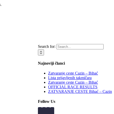
.
Search for:
Najnoviji članci
Zatvaranje ceste Cazin – Bihać
Lista prijavljenih takmičara
Zatvaranje ceste Cazin – Bihać
OFFICIAL RACE RESULTS
ZATVARANJE CESTE Bihać – Cazin
Follow Us