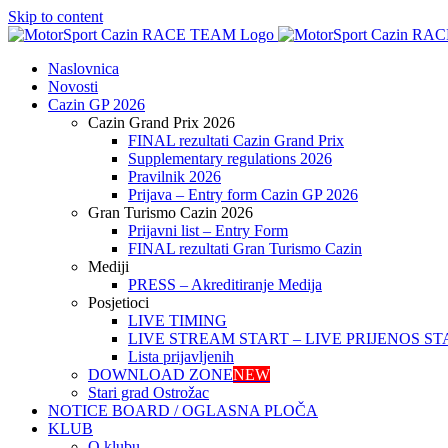
Skip to content
Naslovnica
Novosti
Cazin GP 2026
Cazin Grand Prix 2026
FINAL rezultati Cazin Grand Prix
Supplementary regulations 2026
Pravilnik 2026
Prijava – Entry form Cazin GP 2026
Gran Turismo Cazin 2026
Prijavni list – Entry Form
FINAL rezultati Gran Turismo Cazin
Mediji
PRESS – Akreditiranje Medija
Posjetioci
LIVE TIMING
LIVE STREAM START – LIVE PRIJENOS ST
Lista prijavljenih
DOWNLOAD ZONE
NEW
Stari grad Ostrožac
NOTICE BOARD / OGLASNA PLOČA
KLUB
O klubu