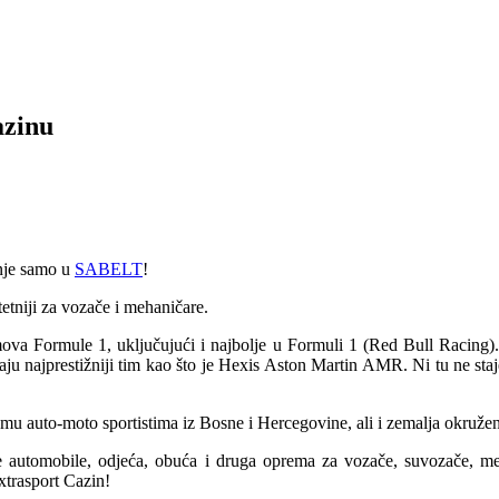
azinu
enje samo u
SABELT
!
tetniji za vozače i mehaničare.
ova Formule 1, uključujući i najbolje u Formuli 1 (Red Bull Racing)
u najprestižniji tim kao što je Hexis Aston Martin AMR. Ni tu ne sta
 auto-moto sportistima iz Bosne i Hercegovine, ali i zemalja okružen
će automobile, odjeća, obuća i druga oprema za vozače, suvozače, m
rasport Cazin!