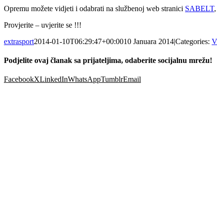
Opremu možete vidjeti i odabrati na službenoj web stranici
SABELT
Provjerite – uvjerite se !!!
extrasport
2014-01-10T06:29:47+00:00
10 Januara 2014
|
Categories:
V
Podjelite ovaj članak sa prijateljima, odaberite socijalnu mrežu!
Facebook
X
LinkedIn
WhatsApp
Tumblr
Email