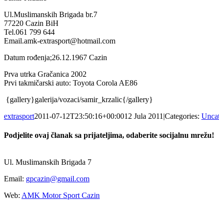
Ul.Muslimanskih Brigada br.7
77220 Cazin BiH
Tel.061 799 644
Email.amk-extrasport@hotmail.com
Datum rođenja;26.12.1967 Cazin
Prva utrka Gračanica 2002
Prvi takmičarski auto: Toyota Corola AE86
{gallery}galerija/vozaci/samir_krzalic{/gallery}
extrasport
2011-07-12T23:50:16+00:00
12 Jula 2011
|
Categories:
Uncat
Podjelite ovaj članak sa prijateljima, odaberite socijalnu mrežu!
Facebook
X
LinkedIn
WhatsApp
Tumblr
Email
Ul. Muslimanskih Brigada 7
Email:
gpcazin@gmail.com
Web:
AMK Motor Sport Cazin