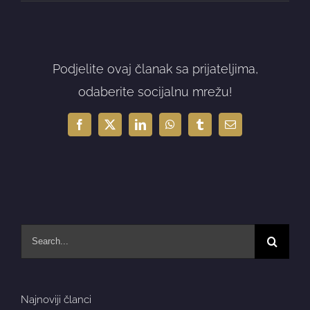
Podjelite ovaj članak sa prijateljima,
odaberite socijalnu mrežu!
Facebook
X
LinkedIn
WhatsApp
Tumblr
Email
Search
for:
Najnoviji članci