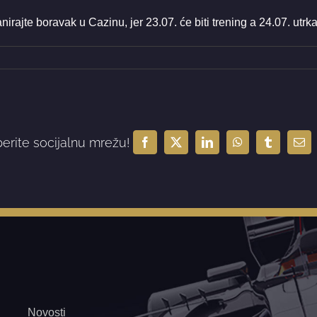
irajte boravak u Cazinu, jer 23.07. će biti trening a 24.07. utrka
berite socijalnu mrežu!
Facebook
X
LinkedIn
WhatsApp
Tumblr
Ema
Novosti