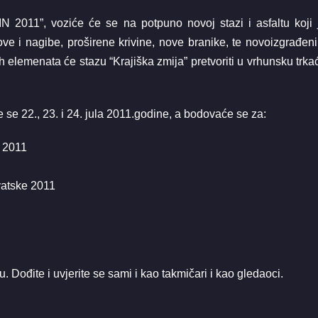
011”, voziće će se na potpuno novoj stazi i asfaltu koji 
ove i nagibe, proširene krivine, nove branike, te novoizgrađen
ih elemenata će stazu “Krajiška zmija” pretvoriti u vrhunsku trka
22., 23. i 24. jula 2011.godine, a bodovaće se za:
 2011
atske 2011
ođite i uvjerite se sami i kao takmičari i kao gledaoci.