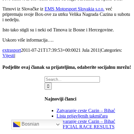
Timovi iz Slovačke iz
EMS Motorsport Slovakia s.r.o.
već
pripremaju svoje Box-ove za utrku
Velika Nagrada Cazina
u subotu
i nedelju.
Isto tako stigli su i neki od Timova iz Bosne i Hercegovine.
Uskoro više informacija….
extrasport
2011-07-21T17:39:53+00:00
21 Jula 2011
|
Categories:
Vijesti
|
Podjelite ovaj članak sa prijateljima, odaberite socijalnu mrežu!
Facebook
X
LinkedIn
WhatsApp
Tumblr
Email
Search
for:
Najnoviji članci
Zatvaranje ceste Cazin – Bihać
Lista prijavljenih takmičara
Zatvaranje ceste Cazin – Bihać
Bosnian
OFFICIAL RACE RESULTS
ZATVARANJE CESTE Bihać – Cazin