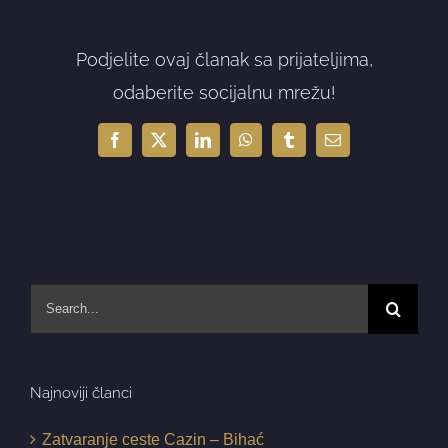
Podjelite ovaj članak sa prijateljima,
odaberite socijalnu mrežu!
Facebook
X
LinkedIn
WhatsApp
Tumblr
Email
Search
for:
Najnoviji članci
Zatvaranje ceste Cazin – Bihać