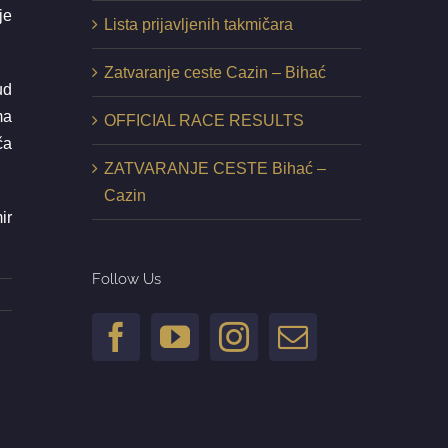
je
Lista prijavljenih takmičara
Zatvaranje ceste Cazin – Bihać
ud
ma
OFFICIAL RACE RESULTS
ča
ZATVARANJE CESTE Bihać –
Cazin
ir
Follow Us
il