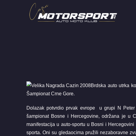
Skip
to
content
Brdska auto utrka k
Šampionat Crne Gore.
Dolazak potvrdio prvak evrope u grupi N Peter
šampionat Bosne i Hercegovine, održana je u Ca
manifestacija u auto-sportu u Bosni i Hercegovini i
sporta. Oni su gledaocima pružili nezaboravne zvu