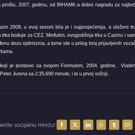
 za prošlu, 2007. godinu, od BIHAMK-a dobio nagradu za najbol
zin 2008, u ovoj sezoni bila je i najposjećenija, a uloženi tr
a trka boduje za CEZ. Međutim, ovogodišnja trka u Cazinu i sa
đenu dozu optimizma, a tome ide u prilog broj prijavljenih voza
trkama.
koji je postavio sa svojom Formulom, 2004. godine, Vladim
Peter Jurena sa 2:35,690 minute, i to u prvoj vožnji.
berite socijalnu mrežu!
Facebook
X
LinkedIn
WhatsApp
Tumblr
Ema