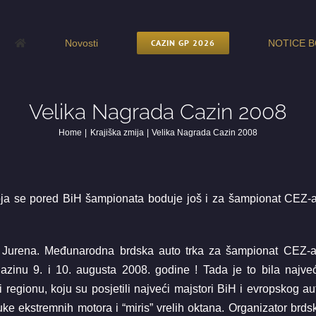
Novosti
CAZIN GP 2026
NOTICE B
Velika Nagrada Cazin 2008
Home
Krajiška zmija
Velika Nagrada Cazin 2008
oja se pored BiH šampionata boduje još i za šampionat CEZ-a
 Jurena. Međunarodna brdska auto trka za šampionat CEZ-a
zinu 9. i 10. augusta 2008. godine ! Tada je to bila najve
 regionu, koju su posjetili najveći majstori BiH i evropskog au
ke ekstremnih motora i “miris” vrelih oktana. Organizator brds