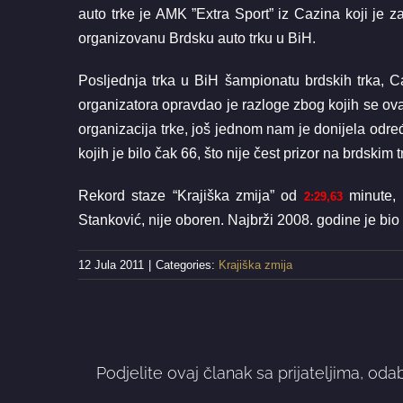
auto trke je AMK ”Extra Sport” iz Cazina koji je
organizovanu Brdsku auto trku u BiH.
Posljednja trka u BiH šampionatu brdskih trka, Ca
organizatora opravdao je razloge zbog kojih se ov
organizacija trke, još jednom nam je donijela odre
kojih je bilo čak 66, što nije čest prizor na brdskim 
Rekord staze “Krajiška zmija” od
minute, 
2:29,63
Stanković, nije oboren. Najbrži 2008. godine je bio 
12 Jula 2011
|
Categories:
Krajiška zmija
Podjelite ovaj članak sa prijateljima, oda