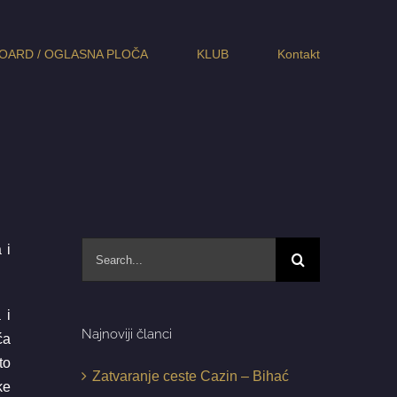
OARD / OGLASNA PLOČA
KLUB
Kontakt
Search
 i
for:
 i
Najnoviji članci
ća
to
Zatvaranje ceste Cazin – Bihać
ke