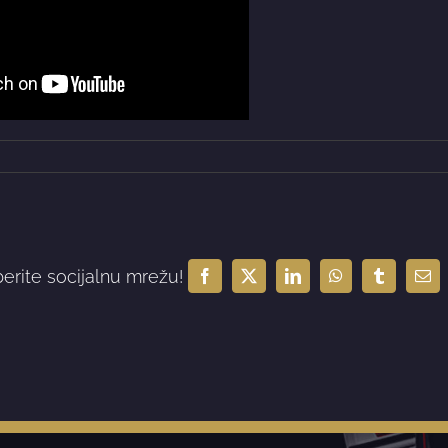
berite socijalnu mrežu!
Facebook
X
LinkedIn
WhatsApp
Tumblr
Ema