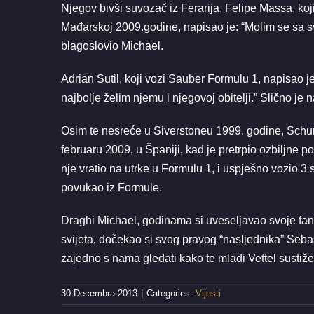
Njegov bivši suvozač iz Ferarija, Felipe Massa, ko
Mađarskoj 2009.godine, napisao je: “Molim se sa s
blagoslovio Michael.
Adrian Sutil, koji vozi Sauber Formulu 1, napisao
najbolje želim njemu i njegovoj obitelji.” Slično je
Osim te nesreće u Siverstoneu 1999. godine, Schum
februaru 2009, u Španiji, kad je pretrpio ozbiljne p
nje vratio na utrke u Formulu 1, i uspješno vozio 3
povukao iz Formule.
Draghi Michael, godinama si uveseljavao svoje fa
svijeta, dočekao si svog pravog “nasljednika” Sebast
zajedno s nama gledati kako te mladi Vettel sustiže
30 Decembra 2013
|
Categories:
Vijesti