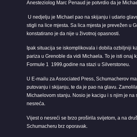
Anesteziolog Marc Penaud je potvrdio da je Michael 
U nedjelju je Michael pao na skijanju i udario glav
stigli na lice mjesta. Sa lica mjesta je prevežen u Gre
konstatirano je da nije u životnoj opasnosti.
Ipak situacija se iskomplikovala i dobila ozbiljniji
pariza u Grenoble da vidi Michaela. To je isti onaj
Formule 1 1999.godine na stazi u Silverstoneu.
U E-mailu za Associated Press, Schumacherov man
putovanju i skijanju, te da je pao na glavu. Zamolil
Michaelovom stanju. Nosio je kacigu i s njim je na 
nesreća.
Vijest o nesreći se brzo proširila svijetom, a na d
Schumacheru brz oporavak.