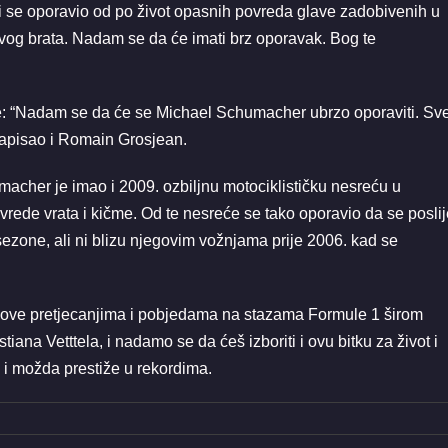
ji se oporavio od po život opasnih povreda glave zadobivenih u
vog brata. Nadam se da će imati brz oporavak. Bog te
 je: “Nadam se da će se Michael Schumacher ubrzo oporaviti. Sv
 napisao i Romain Grosjean.
acher je imao i 2009. ozbiljnu motociklističku nesreću u
ovrede vrata i kičme. Od te nesreće se tako oporavio da se posli
 sezone, ali ni blizu njegovim vožnjama prije 2006. kad se
nove pretjecanjima i pobjedama na stazama Formule 1 širom
iana Vetttela, i nadamo se da ćeš izboriti i ovu bitku za život i
 i možda prestiže u rekordima.