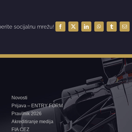
berite socijalnu mrežu!
Facebook
X
LinkedIn
WhatsApp
Tumblr
Ema
Novosti
Prijava – ENTRY FORM
Pravilnik 2026
Akreditiranje medija
FIA CEZ