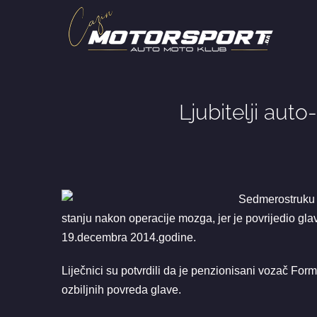
Skip
to
content
Ljubitelji aut
Sedmerostruku p
stanju nakon operacije mozga, jer je povrijedio gla
19.decembra 2014.godine.
Liječnici su potvrdili da je penzionisani vozač Form
ozbiljnih povreda glave.