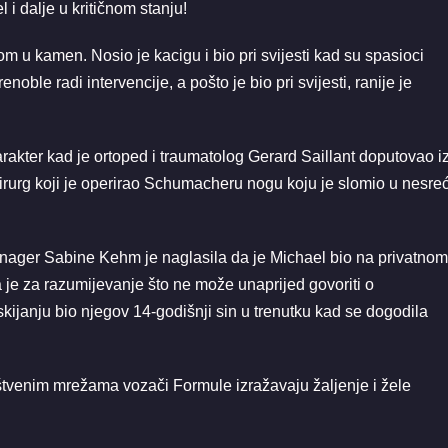
i dalje u kritičnom stanju!
om u kamen. Nosio je kacigu i bio pri svijesti kad su spasioci
noble radi intervencije, a pošto je bio pri svijesti, ranije je
 karakter kad je ortoped i traumatolog Gerard Saillant doputovao i
 kirurg koji je operirao Schumacheru nogu koju je slomio u nesreć
ager Sabine Kehm je naglasila da je Michael bio na privatnom
a je za razumijevanje što ne može unaprijed govoriti o
skijanju bio njegov 14-godišnji sin u trenutku kad se dogodila
ruštvenim mrežama vozači Formule izražavaju žaljenje i žele