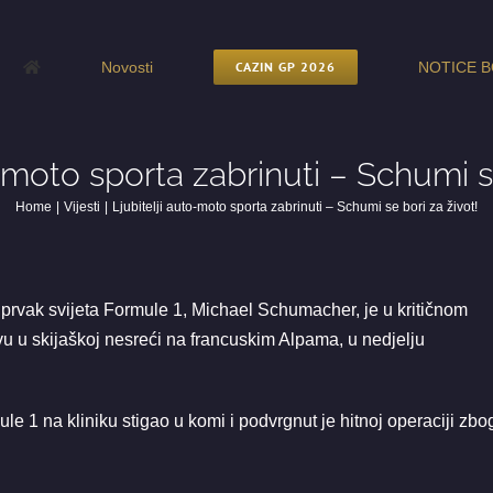
Novosti
CAZIN GP 2026
NOTICE B
o-moto sporta zabrinuti – Schumi se
Home
Vijesti
Ljubitelji auto-moto sporta zabrinuti – Schumi se bori za život!
rvak svijeta Formule 1, Michael Schumacher, je u kritičnom
vu u skijaškoj nesreći na francuskim Alpama, u nedjelju
ule 1 na kliniku stigao u komi i podvrgnut je hitnoj operaciji zbo