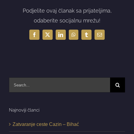
Podjelite ovaj članak sa prijateljima,
odaberite socijalnu mrežu!
Facebook
X
LinkedIn
WhatsApp
Tumblr
Email
Search
for:
Najnoviji članci
Zatvaranje ceste Cazin – Bihać