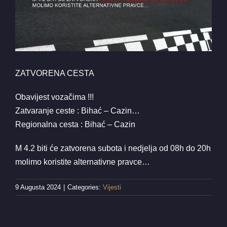
ZATVORENA CESTA
Obavijest vozačima !!!
Zatvaranje ceste : Bihać – Cazin…
Regionalna cesta : Bihać – Cazin
M 4.2 biti će zatvorena subota i nedjelja od 08h do 20h
molimo koristite alternativne pravce…
9 Augusta 2024
|
Categories:
Vijesti