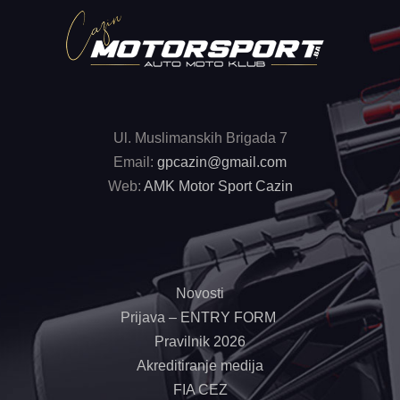
Ul. Muslimanskih Brigada 7
Email:
gpcazin@gmail.com
Web:
AMK Motor Sport Cazin
Novosti
Prijava – ENTRY FORM
Pravilnik 2026
Akreditiranje medija
FIA CEZ