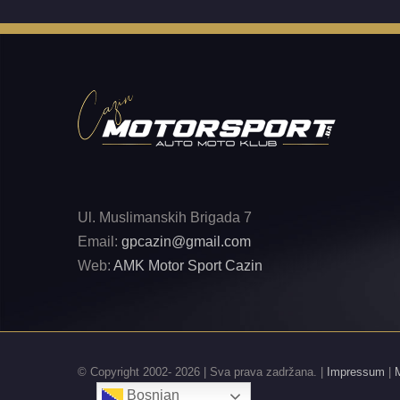
Ul. Muslimanskih Brigada 7
Email:
gpcazin@gmail.com
Web:
AMK Motor Sport Cazin
© Copyright 2002-
2026 | Sva prava zadržana. |
Impressum
|
Bosnian