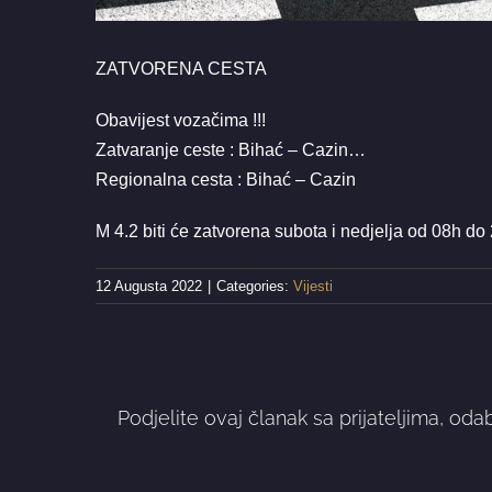
ZATVORENA CESTA
Obavijest vozačima !!!
Zatvaranje ceste : Bihać – Cazin…
Regionalna cesta : Bihać – Cazin
M 4.2 biti će zatvorena subota i nedjelja od 08h do
12 Augusta 2022
|
Categories:
Vijesti
Podjelite ovaj članak sa prijateljima, oda