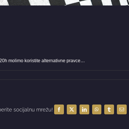
 20h molimo koristite alternativne pravce…
berite socijalnu mrežu!
Facebook
X
LinkedIn
WhatsApp
Tumblr
Ema