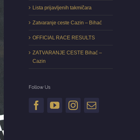
Lista prijavljenih takmičara
Zatvaranje ceste Cazin – Bihać
OFFICIAL RACE RESULTS
ZATVARANJE CESTE Bihać –
Cazin
Follow Us