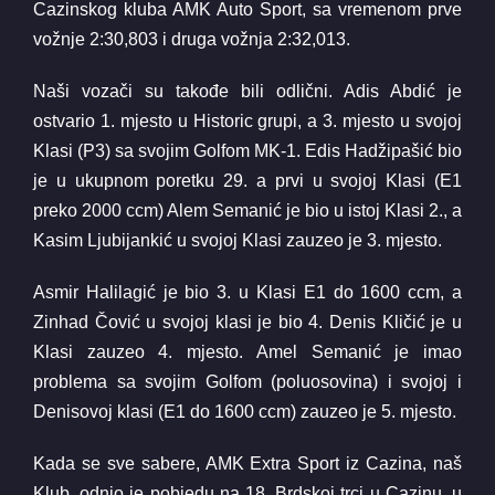
Cazinskog kluba AMK Auto Sport, sa vremenom prve
vožnje 2:30,803 i druga vožnja 2:32,013.
Naši vozači su takođe bili odlični. Adis Abdić je
ostvario 1. mjesto u Historic grupi, a 3. mjesto u svojoj
Klasi (P3) sa svojim Golfom MK-1. Edis Hadžipašić bio
je u ukupnom poretku 29. a prvi u svojoj Klasi (E1
preko 2000 ccm) Alem Semanić je bio u istoj Klasi 2., a
Kasim Ljubijankić u svojoj Klasi zauzeo je 3. mjesto.
Asmir Halilagić je bio 3. u Klasi E1 do 1600 ccm, a
Zinhad Čović u svojoj klasi je bio 4. Denis Kličić je u
Klasi zauzeo 4. mjesto. Amel Semanić je imao
problema sa svojim Golfom (poluosovina) i svojoj i
Denisovoj klasi (E1 do 1600 ccm) zauzeo je 5. mjesto.
Kada se sve sabere, AMK Extra Sport iz Cazina, naš
Klub, odnio je pobjedu na 18. Brdskoj trci u Cazinu, u