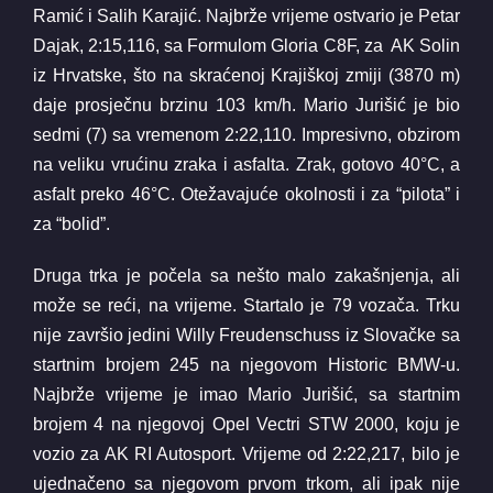
Ramić i Salih Karajić. Najbrže vrijeme ostvario je Petar
Dajak, 2:15,116, sa Formulom Gloria C8F, za AK Solin
iz Hrvatske, što na skraćenoj Krajiškoj zmiji (3870 m)
daje prosječnu brzinu 103 km/h. Mario Jurišić je bio
sedmi (7) sa vremenom 2:22,110. Impresivno, obzirom
na veliku vrućinu zraka i asfalta. Zrak, gotovo 40°C, a
asfalt preko 46°C. Otežavajuće okolnosti i za “pilota” i
za “bolid”.
Druga trka je počela sa nešto malo zakašnjenja, ali
može se reći, na vrijeme. Startalo je 79 vozača. Trku
nije završio jedini Willy Freudenschuss iz Slovačke sa
startnim brojem 245 na njegovom Historic BMW-u.
Najbrže vrijeme je imao Mario Jurišić, sa startnim
brojem 4 na njegovoj Opel Vectri STW 2000, koju je
vozio za AK RI Autosport. Vrijeme od 2:22,217, bilo je
ujednačeno sa njegovom prvom trkom, ali ipak nije