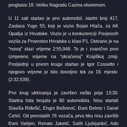
proglasio 18. Veliku Nagradu Cazina otvorenom.
U 11 sati startao je prvi automobil, startni broj 417,
Zastava Yugo 55, koji je vozio Bojan Hlača, za AK
Opatija iz Hrvatske. Vozio je u konkurenciji Povjesnih
vozila za Prvenstvo Hrvatske u klasi P1. Ostvario je na
“novoj” stazi vrijeme 2:55,948. To je i zvanično prvo
izmjereno vrijeme na “skraćenoj” Krajiškoj zmiji.
Posljednji u prvom krugu startao je Igor Cossetto i
njegovo vrijeme je bilo dovoljno tek za 19. mjesto
(2:32,539).
Prvi krug utrkivanja je završen nešto prije 13:30.
Startna lista brojala je 80 automobila. Nisu startali
Slaviša Riđešić, Engin Beširević, Đani Đelmo i Sanel
Ćehić. Od preostalih 76 vozača, prvu trku nisu završili
Đani Varljen, Renato Jaketić, Salih Ljubijankić, Ado