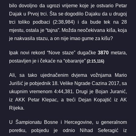
bilo dovoljno da ugrozi vrijeme koje je ostvario Petar
Dajak u Prvoj trci. Šta se dogodilo Dajaku da u drugoj
trci toliko podbaci (2:38,984) i da bude tek na 28
mjestu, ostala je “tajna”. Možda neočekivana kiša, koja
je nakvasila stazu, a on nije imao gume za kišu?
Ipak novi rekord “Nove staze” dugačke
3870
metara,
postavljen je i čekaće na “obaranje”
(2:15,116)
Ali, sa tako ujednačenim dvjema vožnjama Mario
Jurišić je pobjednik 18. Velike Ngrade Cazina 2017, sa
ukupnim vremenom 4:44,381. Drugi je Bojan Juranić,
iz AKK Petar Klepac, a treći Dejan Kopajtić iz AK
Rijeka.
U Šampionatu Bosne i Hercegovine, u generalnom
poretku, pobjedu je odnio Nihad Seferagić iz