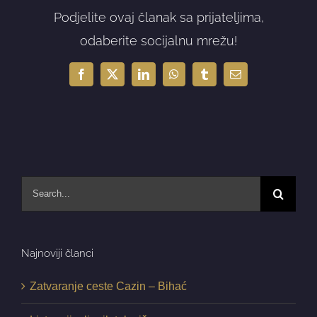
Podjelite ovaj članak sa prijateljima,
odaberite socijalnu mrežu!
Facebook
X
LinkedIn
WhatsApp
Tumblr
Email
Search
for:
Najnoviji članci
Zatvaranje ceste Cazin – Bihać