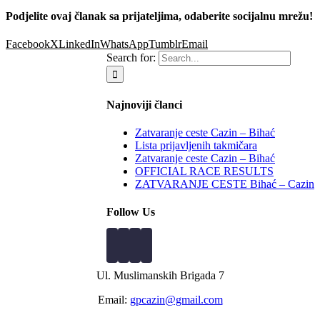
Podjelite ovaj članak sa prijateljima, odaberite socijalnu mrežu!
Facebook
X
LinkedIn
WhatsApp
Tumblr
Email
Search for:
Najnoviji članci
Zatvaranje ceste Cazin – Bihać
Lista prijavljenih takmičara
Zatvaranje ceste Cazin – Bihać
OFFICIAL RACE RESULTS
ZATVARANJE CESTE Bihać – Cazin
Follow Us
Ul. Muslimanskih Brigada 7
Email:
gpcazin@gmail.com