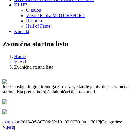
KLUB
O klubu
Vozači Kluba MOTORSPORT
Historija
Hall of Fame
Kontakt
Zvanična startna lista
Home
Vijesti
Zvanična startna lista
Jučer poslije drugog treninga žiri je zasjedao te je utvrđena zvanična
startna lista prema kojoj će takmičari danas startati.
extrasport
2013-06-30T06:32:10+00:00
30 Juna 2013
|
Categories:
Vijesti
|