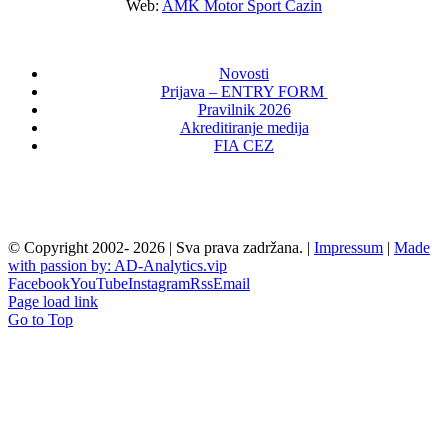
Web:
AMK Motor Sport Cazin
Novosti
Prijava – ENTRY FORM
Pravilnik 2026
Akreditiranje medija
FIA CEZ
© Copyright 2002-
2026 | Sva prava zadržana. |
Impressum
|
Made
with passion by: AD-Analytics.vip
Facebook
YouTube
Instagram
Rss
Email
Page load link
Go to Top