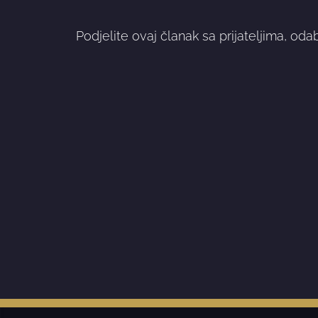
Podjelite ovaj članak sa prijateljima, oda