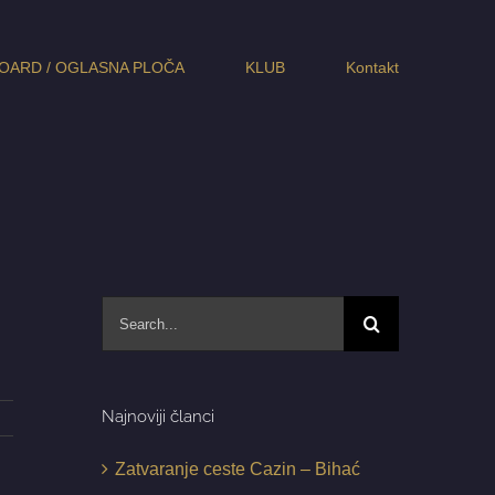
OARD / OGLASNA PLOČA
KLUB
Kontakt
Search
for:
Najnoviji članci
Zatvaranje ceste Cazin – Bihać