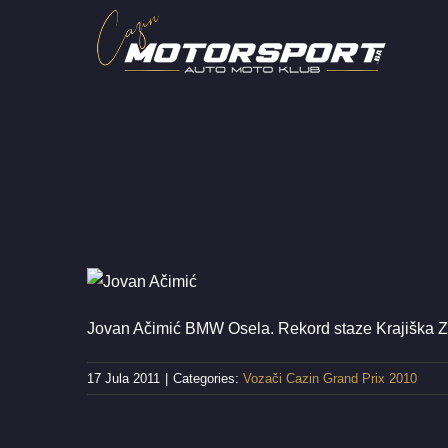
Skip
to
content
Jovan Ačimić BMW Osela. Rekord staze Krajiška Z
17 Jula 2011
|
Categories:
Vozači Cazin Grand Prix 2010