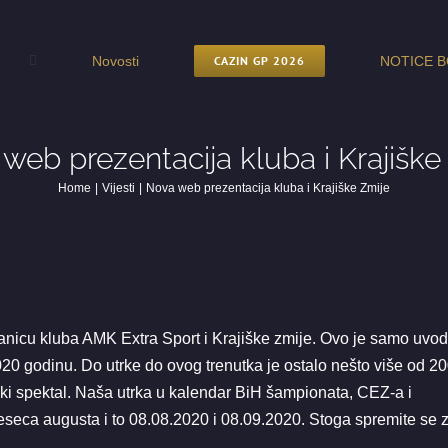
Novosti
CAZIN GP 2026
NOTICE B
web prezentacija kluba i Krajiške
Home
Vijesti
Nova web prezentacija kluba i Krajiške Zmije
nicu kluba AMK Extra Sport i Krajiške zmije. Ovo je samo uvod
20 godinu. Do utrke do ovog trenutka je ostalo nešto više od 2
nski spektal. Naša utrka u kalendar BiH šampionata, CEZ-a i
eseca augusta i to 08.08.2020 i 08.09.2020. Stoga spremite se 