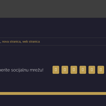
t
,
nova stranica
,
web stranica
berite socijalnu mrežu!
Facebook
X
LinkedIn
WhatsApp
Tumblr
Ema