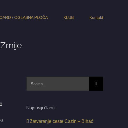
OARD / OGLASNA PLOČA
KLUB
Kontakt
 Zmije
Search
for:
00
Najnoviji članci
za
Zatvaranje ceste Cazin – Bihać