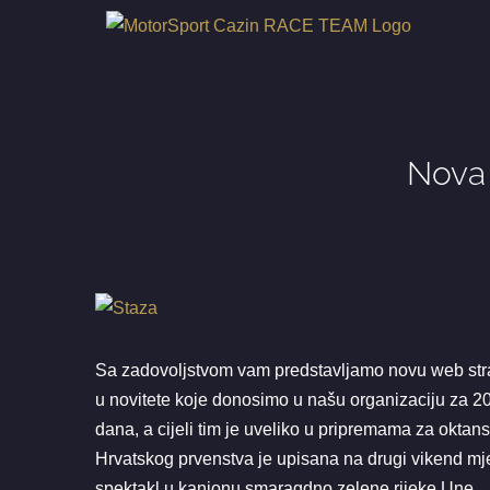
Skip
to
content
Nova 
View
Larger
Image
Sa zadovoljstvom vam predstavljamo novu web stra
u novitete koje donosimo u našu organizaciju za 20
dana, a cijeli tim je uveliko u pripremama za okta
Hrvatskog prvenstva je upisana na drugi vikend mj
spektakl u kanjonu smaragdno zelene rijeke Une.