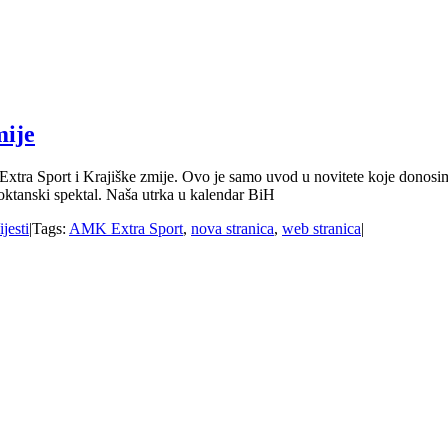
mije
ra Sport i Krajiške zmije. Ovo je samo uvod u novitete koje donosim
 oktanski spektal. Naša utrka u kalendar BiH
ijesti
|
Tags:
AMK Extra Sport
,
nova stranica
,
web stranica
|