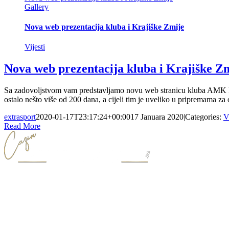
Gallery
Nova web prezentacija kluba i Krajiške Zmije
Vijesti
Nova web prezentacija kluba i Krajiške Z
Sa zadovoljstvom vam predstavljamo novu web stranicu kluba AMK Ext
ostalo nešto više od 200 dana, a cijeli tim je uveliko u pripremama za
extrasport
2020-01-17T23:17:24+00:00
17 Januara 2020
|
Categories:
V
Read More