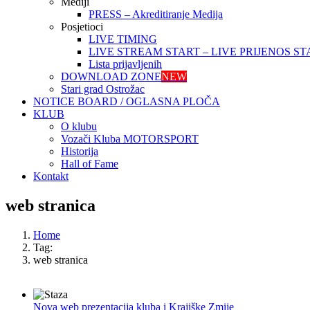
Mediji
PRESS – Akreditiranje Medija
Posjetioci
LIVE TIMING
LIVE STREAM START – LIVE PRIJENOS ST
Lista prijavljenih
DOWNLOAD ZONE
NEW
Stari grad Ostrožac
NOTICE BOARD / OGLASNA PLOČA
KLUB
O klubu
Vozači Kluba MOTORSPORT
Historija
Hall of Fame
Kontakt
web stranica
Home
Tag:
web stranica
Nova web prezentacija kluba i Krajiške Zmije