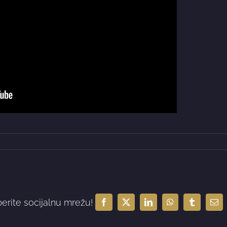
berite socijalnu mrežu!
Facebook
X
LinkedIn
WhatsApp
Tumblr
Ema