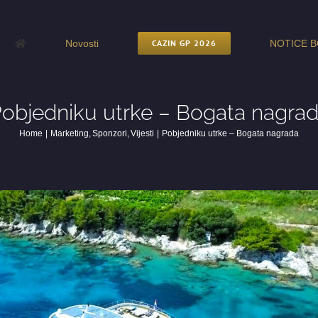
Novosti
CAZIN GP 2026
NOTICE B
objedniku utrke – Bogata nagra
Home
Marketing
Sponzori
Vijesti
Pobjedniku utrke – Bogata nagrada