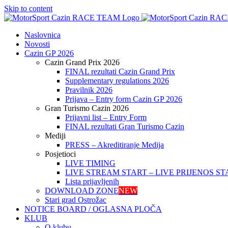
Skip to content
Naslovnica
Novosti
Cazin GP 2026
Cazin Grand Prix 2026
FINAL rezultati Cazin Grand Prix
Supplementary regulations 2026
Pravilnik 2026
Prijava – Entry form Cazin GP 2026
Gran Turismo Cazin 2026
Prijavni list – Entry Form
FINAL rezultati Gran Turismo Cazin
Mediji
PRESS – Akreditiranje Medija
Posjetioci
LIVE TIMING
LIVE STREAM START – LIVE PRIJENOS ST
Lista prijavljenih
DOWNLOAD ZONE
NEW
Stari grad Ostrožac
NOTICE BOARD / OGLASNA PLOČA
KLUB
O klubu