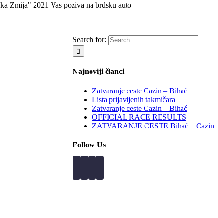
a Zmija" 2021 Vas poziva na brdsku auto
Search for:
Najnoviji članci
Zatvaranje ceste Cazin – Bihać
Lista prijavljenih takmičara
Zatvaranje ceste Cazin – Bihać
OFFICIAL RACE RESULTS
ZATVARANJE CESTE Bihać – Cazin
Follow Us