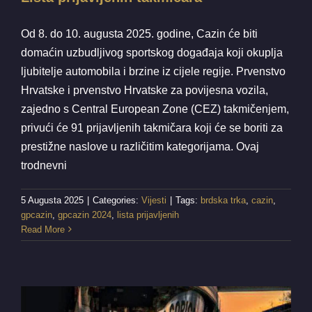
Od 8. do 10. augusta 2025. godine, Cazin će biti
domaćin uzbudljivog sportskog događaja koji okuplja
ljubitelje automobila i brzine iz cijele regije. Prvenstvo
Hrvatske i prvenstvo Hrvatske za povijesna vozila,
zajedno s Central European Zone (CEZ) takmičenjem,
privući će 91 prijavljenih takmičara koji će se boriti za
prestižne naslove u različitim kategorijama. Ovaj
trodnevni
5 Augusta 2025
|
Categories:
Vijesti
|
Tags:
brdska trka
,
cazin
,
gpcazin
,
gpcazin 2024
,
lista prijavljenih
Read More
Lista prijavljenih takmičara
Vijesti