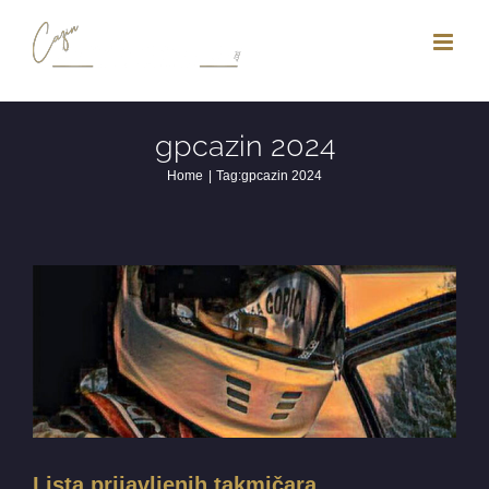
Skip
to
content
gpcazin 2024
Home
Tag:
gpcazin 2024
Lista prijavljenih takmičara
Vijesti
Lista prijavljenih takmičara