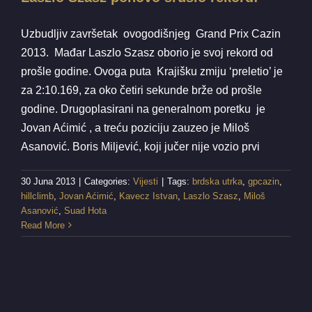
Uzbudljiv završetak ovogodišnjeg Grand Prix Cazin
2013. Mađar Laszlo Szasz oborio je svoj rekord od
prošle godine. Ovoga puta Krajišku zmiju ‘preletio’ je
za 2:10.169, za oko četiri sekunde brže od prošle
godine. Drugoplasirani na generalnom poretku je
Jovan Aćimić , a treću poziciju zauzeo je Miloš
Asanović. Boris Miljević, koji jučer nije vozio prvi
30 Juna 2013
|
Categories:
Vijesti
|
Tags:
brdska utrka
,
gpcazin
,
hillclimb
,
Jovan Aćimić
,
Kavecz Istvan
,
Laszlo Szasz
,
Miloš
Asanović
,
Suad Hota
Read More