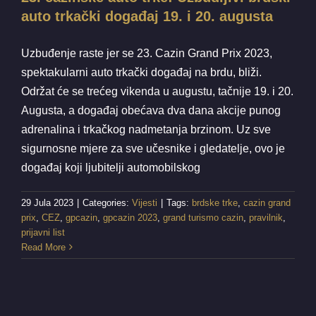
auto trkački događaj 19. i 20. augusta
Uzbuđenje raste jer se 23. Cazin Grand Prix 2023,
spektakularni auto trkački događaj na brdu, bliži.
Održat će se trećeg vikenda u augustu, tačnije 19. i 20.
Augusta, a događaj obećava dva dana akcije punog
adrenalina i trkačkog nadmetanja brzinom. Uz sve
sigurnosne mjere za sve učesnike i gledatelje, ovo je
događaj koji ljubitelji automobilskog
29 Jula 2023
|
Categories:
Vijesti
|
Tags:
brdske trke
,
cazin grand
prix
,
CEZ
,
gpcazin
,
gpcazin 2023
,
grand turismo cazin
,
pravilnik
,
prijavni list
Read More