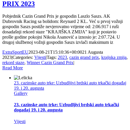
PRIX 2023
Pobjednik Cazin Grand Prix je gospodin Laszlo Saszs. AK
Dubrovnik Racing sa bolidom: Reynard 2 KL. Već u prvoj vožnji
gospodin Saszs postiže nevjerovatno vrijeme od: 2:06.917 i ruši
dosadašnji rekord staze "KRAJIŠKA ZMIJA" koji je postavio
prošle godine pokojni Nikola Asanović a iznosio je: 2:07.724. U
drugoj službenoj vožnji gospodin Saszs izvlači maksimum iz
ExtraSportEU
2023-08-21T15:10:36+00:00
21 Augusta
2023
|
Categories:
Vijesti
|
Tags:
2023
,
cazin grand prix
,
krajiska zmija
,
rekord staze
,
Winner Cazin Grand Prix
|
Read More
23. cazinske auto trke: Uzbudljivi brdski auto trkački događaj
19. i 20. augusta
Gallery
23. cazinske auto trke: Uzbudljivi brdski auto trkački
događaj 19. i 20. augusta
Vijesti