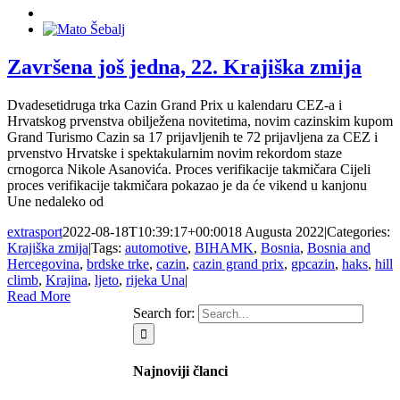
Završena još jedna, 22. Krajiška zmija
Dvadesetidruga trka Cazin Grand Prix u kalendaru CEZ-a i
Hrvatskog prvenstva obilježena novitetima, novim cazinskim kupom
Grand Turismo Cazin sa 17 prijavljenih te 72 prijavljena za CEZ i
prvenstvo Hrvatske i spektakularnim novim rekordom staze
crnogorca Nikole Asanovića. Proces verifikacije takmičara Cijeli
proces verifikacije takmičara pokazao je da će vikend u kanjonu
Une nedaleko od
extrasport
2022-08-18T10:39:17+00:00
18 Augusta 2022
|
Categories:
Krajiška zmija
|
Tags:
automotive
,
BIHAMK
,
Bosnia
,
Bosnia and
Hercegovina
,
brdske trke
,
cazin
,
cazin grand prix
,
gpcazin
,
haks
,
hill
climb
,
Krajina
,
ljeto
,
rijeka Una
|
Read More
Search for:
Najnoviji članci