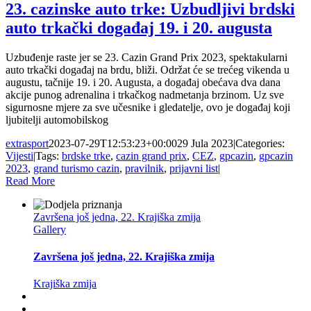
23. cazinske auto trke: Uzbudljivi brdski
auto trkački događaj 19. i 20. augusta
Uzbuđenje raste jer se 23. Cazin Grand Prix 2023, spektakularni
auto trkački događaj na brdu, bliži. Održat će se trećeg vikenda u
augustu, tačnije 19. i 20. Augusta, a događaj obećava dva dana
akcije punog adrenalina i trkačkog nadmetanja brzinom. Uz sve
sigurnosne mjere za sve učesnike i gledatelje, ovo je događaj koji
ljubitelji automobilskog
extrasport
2023-07-29T12:53:23+00:00
29 Jula 2023
|
Categories:
Vijesti
|
Tags:
brdske trke
,
cazin grand prix
,
CEZ
,
gpcazin
,
gpcazin
2023
,
grand turismo cazin
,
pravilnik
,
prijavni list
|
Read More
Završena još jedna, 22. Krajiška zmija
Gallery
Završena još jedna, 22. Krajiška zmija
Krajiška zmija