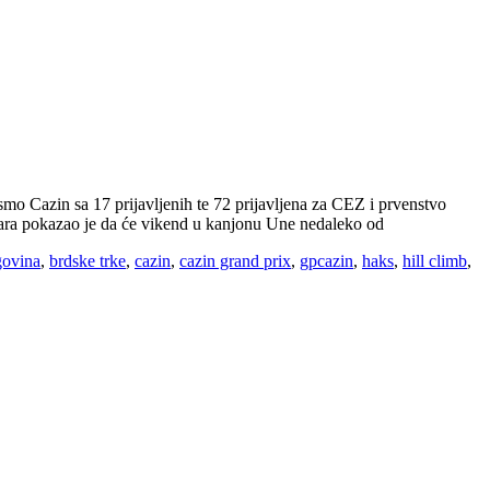
o Cazin sa 17 prijavljenih te 72 prijavljena za CEZ i prvenstvo
ičara pokazao je da će vikend u kanjonu Une nedaleko od
govina
,
brdske trke
,
cazin
,
cazin grand prix
,
gpcazin
,
haks
,
hill climb
,