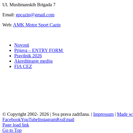
Ul. Muslimanskih Brigada 7
Email:
gpcazin@gmail.com
Web:
AMK Motor Sport Cazin
Novosti
Prijava – ENTRY FORM
Pravilnik 2026
Akreditiranje medija
FIA CEZ
© Copyright 2002-
2026 | Sva prava zadržana. |
Impressum
|
Made wi
Facebook
YouTube
Instagram
Rss
Email
Page load link
Go to Top