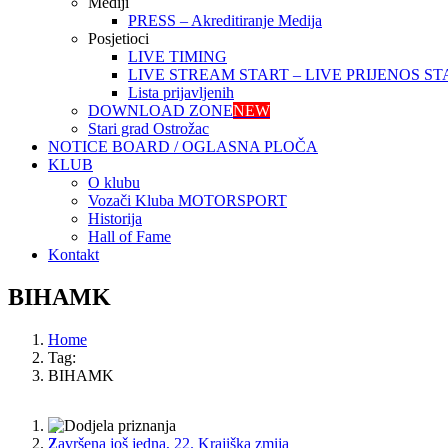
Mediji
PRESS – Akreditiranje Medija
Posjetioci
LIVE TIMING
LIVE STREAM START – LIVE PRIJENOS ST
Lista prijavljenih
DOWNLOAD ZONE
NEW
Stari grad Ostrožac
NOTICE BOARD / OGLASNA PLOČA
KLUB
O klubu
Vozači Kluba MOTORSPORT
Historija
Hall of Fame
Kontakt
BIHAMK
Home
Tag:
BIHAMK
1
Završena još jedna, 22. Krajiška zmija
2