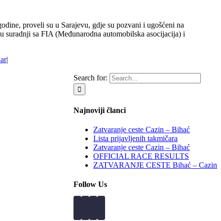
ne, proveli su u Sarajevu, gdje su pozvani i ugošćeni na
u suradnji sa FIA (Međunarodna automobilska asocijacija) i
ar
|
Search for:
Najnoviji članci
Zatvaranje ceste Cazin – Bihać
Lista prijavljenih takmičara
Zatvaranje ceste Cazin – Bihać
OFFICIAL RACE RESULTS
ZATVARANJE CESTE Bihać – Cazin
Follow Us