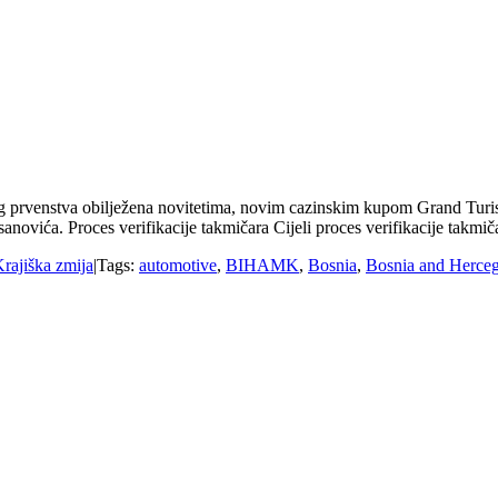
 prvenstva obilježena novitetima, novim cazinskim kupom Grand Turism
novića. Proces verifikacije takmičara Cijeli proces verifikacije takm
rajiška zmija
|
Tags:
automotive
,
BIHAMK
,
Bosnia
,
Bosnia and Herce