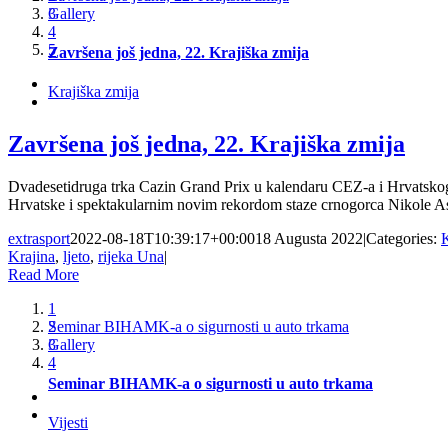
Gallery
3
4
5
Završena još jedna, 22. Krajiška zmija
Krajiška zmija
Završena još jedna, 22. Krajiška zmija
Dvadesetidruga trka Cazin Grand Prix u kalendaru CEZ-a i Hrvatskog
Hrvatske i spektakularnim novim rekordom staze crnogorca Nikole Asa
extrasport
2022-08-18T10:39:17+00:00
18 Augusta 2022
|
Categories:
K
Krajina
,
ljeto
,
rijeka Una
|
Read More
1
Seminar BIHAMK-a o sigurnosti u auto trkama
2
Gallery
3
4
Seminar BIHAMK-a o sigurnosti u auto trkama
Vijesti