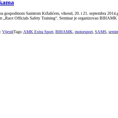
rkama
 gospodinom Samirom Kržalićem, vikend, 20. i 21. septembra 2014.godi
om „Race Officials Safety Training“. Seminar je organizovao BIHAMK 
s:
Vijesti
|
Tags:
AMK Extra Sport
,
BIHAMK
,
motorsport
,
SAMS
,
semin