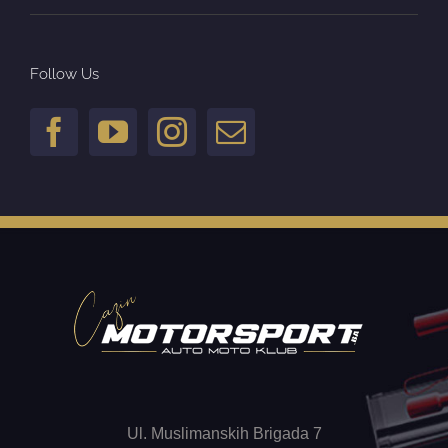
Follow Us
Ul. Muslimanskih Brigada 7