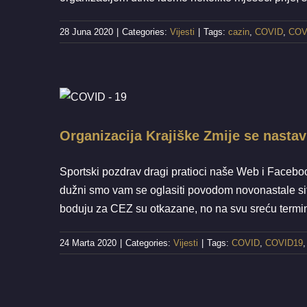
28 Juna 2020
|
Categories:
Vijesti
|
Tags:
cazin
,
COVID
,
COV
Organizacija Krajiške Zmij
Organizacija Krajiške Zmije se nasta
Sportski pozdrav dragi pratioci naše Web i Facebook
dužni smo vam se oglasiti povodom novonastale sit
boduju za CEZ su otkazane, no na svu sreću termin
24 Marta 2020
|
Categories:
Vijesti
|
Tags:
COVID
,
COVID19