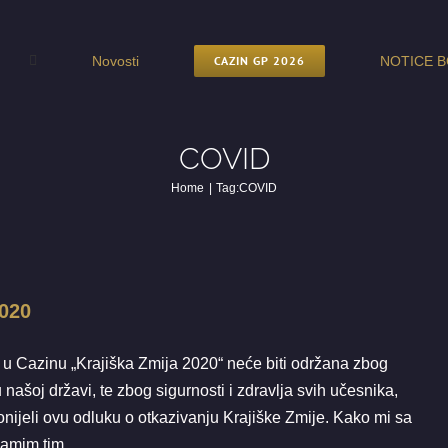
Novosti
CAZIN GP 2026
NOTICE B
COVID
Home
Tag:
COVID
KA – Krajiška Zmija 2020
020
Vijesti
 u Cazinu „Krajiška Zmija 2020“ neće biti održana zbog
ašoj državi, te zbog sigurnosti i zdravlja svih učesnika,
onijeli ovu odluku o otkazivanju Krajiške Zmije. Kako mi sa
samim tim