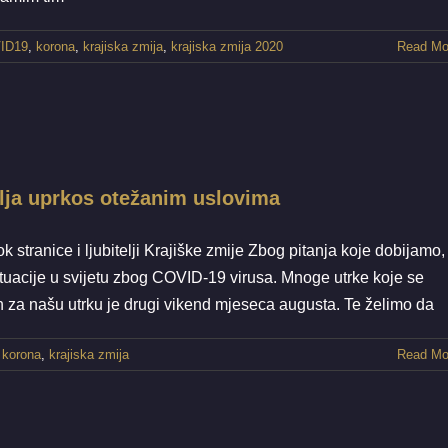
ID19
,
korona
,
krajiska zmija
,
krajiska zmija 2020
Read Mo
e se nastavlja uprkos otežanim uslovima
Vijesti
vlja uprkos otežanim uslovima
 stranice i ljubitelji Krajiške zmije Zbog pitanja koje dobijamo,
uacije u svijetu zbog COVID-19 virusa. Mnoge utrke koje se
 za našu utrku je drugi vikend mjeseca augusta. Te želimo da
,
korona
,
krajiska zmija
Read Mo