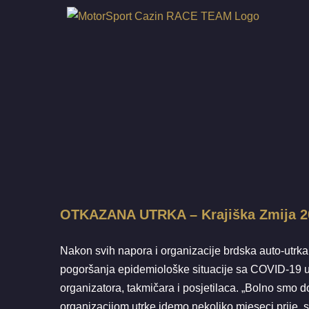
Skip
to
content
OTKAZANA UTR
OTKAZANA UTRKA – Krajiška Zmija 2
Nakon svih napora i organizacije brdska auto-utrka
pogoršanja epidemiološke situacije sa COVID-19 u n
organizatora, takmičara i posjetilaca. „Bolno smo d
organizacijom utrke idemo nekoliko mjeseci prije, 