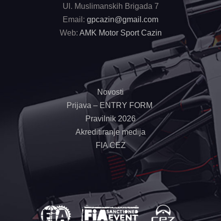
Ul. Muslimanskih Brigada 7
Email:
gpcazin@gmail.com
Web:
AMK Motor Sport Cazin
Novosti
Prijava – ENTRY FORM
Pravilnik 2026
Akreditiranje medija
FIA CEZ