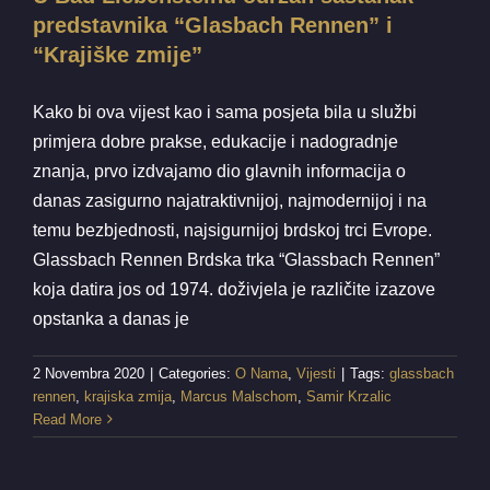
predstavnika “Glasbach Rennen” i
“Krajiške zmije”
Kako bi ova vijest kao i sama posjeta bila u službi
primjera dobre prakse, edukacije i nadogradnje
znanja, prvo izdvajamo dio glavnih informacija o
danas zasigurno najatraktivnijoj, najmodernijoj i na
temu bezbjednosti, najsigurnijoj brdskoj trci Evrope.
Glassbach Rennen Brdska trka “Glassbach Rennen”
koja datira jos od 1974. doživjela je različite izazove
opstanka a danas je
2 Novembra 2020
|
Categories:
O Nama
,
Vijesti
|
Tags:
glassbach
rennen
,
krajiska zmija
,
Marcus Malschom
,
Samir Krzalic
Read More