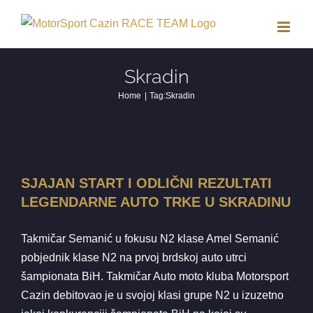
Skip
to
content
Skradin
Home
Tag:
Skradin
SJAJAN START I ODLIČNI REZULTATI
LEGENDARNE AUTO TRKE U
SJAJAN START I ODLIČNI REZULTATI
SKRADINU
LEGENDARNE AUTO TRKE U SKRADINU
Vijesti
Vozači Kluba
Takmičar Semanić u fokusu N2 klase Amel Semanić
pobjednik klase N2 na prvoj brdskoj auto utrci
šampionata BiH. Takmičar Auto moto kluba Motorsport
Cazin debitovao je u svojoj klasi grupe N2 u izuzetno