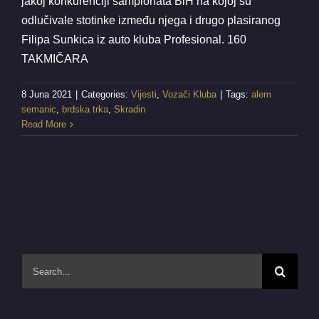
jakoj konkurenciji šampionata BiH na kojoj su
odlučivale stotinke između njega i drugo plasiranog
Filipa Sunkica iz auto kluba Profesional. 160
TAKMIČARA
8 Juna 2021
|
Categories:
Vijesti
,
Vozači Kluba
|
Tags:
alem
semanic
,
brdska trka
,
Skradin
Read More
Search
for: